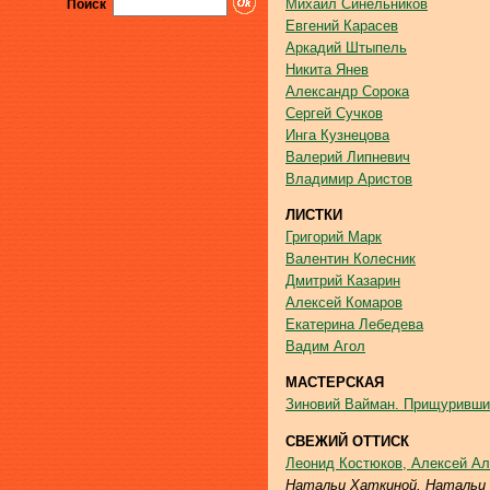
Михаил Синельников
Поиск
Евгений Карасев
Аркадий Штыпель
Никита Янев
Александр Сорока
Сергей Сучков
Инга Кузнецова
Валерий Липневич
Владимир Аристов
ЛИСТКИ
Григорий Марк
Валентин Колесник
Дмитрий Казарин
Алексей Комаров
Екатерина Лебедева
Вадим Агол
МАСТЕРСКАЯ
Зиновий Вайман. Прищуривши
СВЕЖИЙ ОТТИСК
Леонид Костюков, Алексей Ал
Натальи Хаткиной, Натальи 