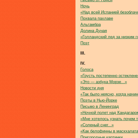
Ночь
«Над всей Испанией безоблачн
Похвала пахлаве
Альгамбра
Долина Дуная
«Голландский лед за низким г
Поэт
III.
IV.
Голоса
«Грусть постепенно остеклене
«Это — азбука Морзе...»
Новости дня
«Так было неясно, когда начин
Поэты в Нью-Йорке
Письмо в Ленинград
«Ночной полет над Кандагаром
«Мне хотелось узнать почем т
«Соленый снег...»
«Как белофинны в маскхалата
Пригородные картинки