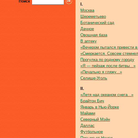
Поиск
I.
Москва
Шереметьево
Ботанический сад
Дачное
Овощная база
В аптеку
«Вечером пытался привести в 
«Смеркается. Совсем стемнел
Прогулка по родному городу
«Я — пейзаж после битвы...»
«Печально я гляжу...»
Селище-Уголь
II.
«Летя над океаном снега...»
Брайтон Бич
Январь в Нью-Йорке
Майами
Северный Мэйн
Даллас
Футбольное
Письмо от Нэнси