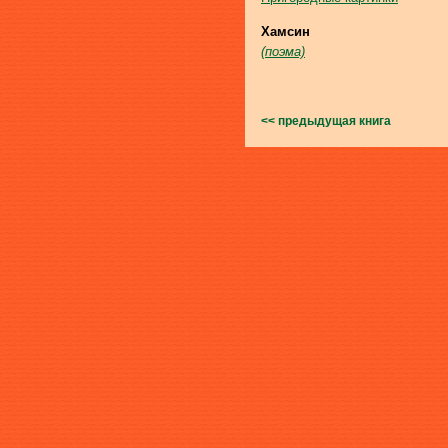
Хамсин
(поэма)
<< предыдущая книга