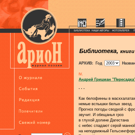
БИБЛИОТЕКА
НАШИ АВТОРЫ
ФОТОГАЛЕРЕЯ
Библиотека,
книги
АРХИВ: Год
Назва
IV.
Андрей Грицман "Пересадка
. . .
Как белофинны в маскхалатах
немые вспышки белых звезд.
Прогноз погоды сводкой с фр
звучит. И обещанья гроз
в глухой долине Дагестана
с небес спадают серой манно
на неподвижный Гельсингфор