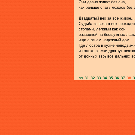
Они давно живут без сна,
как раньше спать ложась без 
Двадцатый век за все живое...
Судьба из века в век проходи
стопами, легкими как сон,
разведкой на бесшумных лыж
ища с огнем надежный дом.
Где люстра в кухне неподвиж
и только рюмки дрогнут нежно
от донных взрывов дальних во
<<
31
32
33
34
35
36
37
38
3