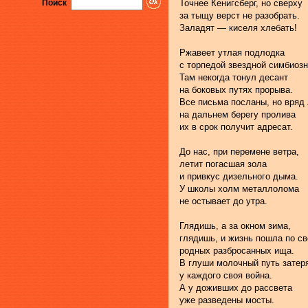
Поиск
Точнее Кенигсберг, но сверху
за тыщу верст не разобрать.
Заладят — киселя хлебать!
Ржавеет утлая подлодка
с торпедой звездной симбиозн
Там некогда тонул десант
на боковых путях прорыва.
Все письма посланы, но вряд
на дальнем берегу пролива
их в срок получит адресат.
До нас, при перемене ветра,
летит погасшая зола
и привкус дизельного дыма.
У школы холм металлолома
не остывает до утра.
Глядишь, а за окном зима,
глядишь, и жизнь пошла по св
родных разбросанных ища.
В глуши молочный путь затер
у каждого своя война.
А у доживших до рассвета
уже разведены мосты.