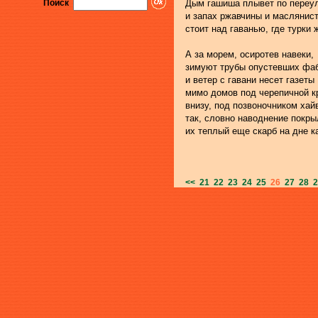
Поиск
Дым гашиша плывет по переу
и запах ржавчины и маслянис
стоит над гаванью, где турки 
А за морем, осиротев навеки,
зимуют трубы опустевших фаб
и ветер с гавани несет газеты
мимо домов под черепичной к
внизу, под позвоночником хай
так, словно наводнение покры
их теплый еще скарб на дне к
<<
21
22
23
24
25
26
27
28
2