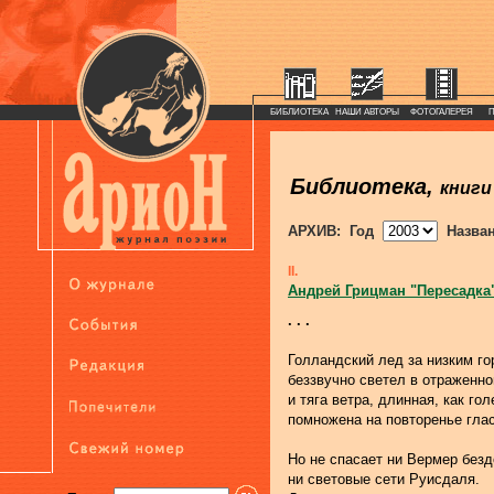
БИБЛИОТЕКА
НАШИ АВТОРЫ
ФОТОГАЛЕРЕЯ
Библиотека,
книги
АРХИВ: Год
Назва
II.
Андрей Грицман "Пересадка
. . .
Голландский лед за низким го
беззвучно светел в отраженно
и тяга ветра, длинная, как гол
помножена на повторенье гла
Но не спасает ни Вермер безд
ни световые сети Руисдаля.