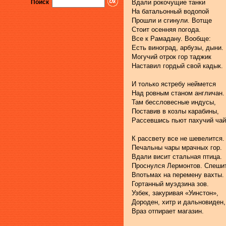
Поиск
Вдали рокочущие танки
На батальонный водопой
Прошли и сгинули. Вотще
Стоит осенняя погода.
Все к Рамадану. Вообще:
Есть виноград, арбузы, дыни.
Могучий отрок гор таджик
Наставил гордый свой кадык.
И только ястребу неймется
Над ровным станом англичан.
Там бессловесные индусы,
Поставив в козлы карабины,
Рассевшись пьют пахучий чай
К рассвету все не шевелится.
Печальны чары мрачных гор.
Вдали висит стальная птица.
Проснулся Лермонтов. Спеши
Впотьмах на перемену вахты.
Гортанный муэдзина зов.
Узбек, закуривая «Уинстон»,
Дороден, хитр и дальновиден,
Враз отпирает магазин.