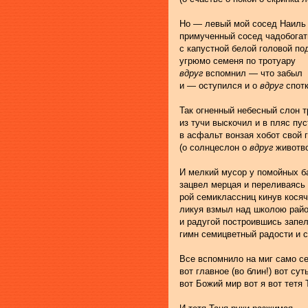
Но — левый мой сосед Наиль
примученный сосед чадобога
с капустной белой головой п
угрюмо семеня по тротуару
вдруг 
вспомнил — что забыл
и — оступился и о 
вдруг
 спот
Так огненный небесный слон т
из тучи выскочил и в пляс пус
в асфальт вонзая хобот свой 
(о солнцеслон о 
вдруг
 животв
И мелкий мусор у помойных б
зацвел мерцая и переливаясь
рой семиклассниц кинув косяч
ликуя взмыл над школою рай
и радугой построившись запе
гимн семицветный радости и 
Все вспомнило на миг само с
вот главное (во блин!) вот су
вот Божий мир вот я вот тетя 