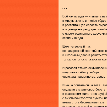
. . .
Всё как всегда — я вышла из
в живую жизнь в любое 
вдруг 
в растоптанную серость сыро
в однажды-в-среду где помой
с лицом ощипанного херувима
стоял у входа
Шел четвертый час
по набережной жесткий смог 
и школьный двор в решетчато
толкался голосил жужжал кр
И розовая стайка семиклассн
покуривая зябко у забора
чирикала привычно матерясь
И наша почтальонша тетя Тан
опухшая в малиновом берете
в оранжевом жилете на фуфа
с визгливой толстой сумкой н
везла стога бесплатные газет
(о счастье о покой о скрипка л