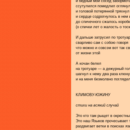
и бедный мой сосед забормот
ссутулился помедлил огляну
и головой потерянной тряхнул
и сердце содрогнулось в нем 
до спичечного сжалось короб
(о спички лет о жалость о тоск
И дальше затрусил по тротуа
сварливо сам с собою говоря
что можно и совсэм вот так с
от жизни этой 
А кочан белел
на тротуаре — а дежурный го
шагнул к нему два раза клюну
и на меня безмолвно погляде
КЛИМОВУ-ЮЖИНУ
стихи на всякий случай
Это кто там рыщет в окрестны
Это наш Языков прочесывает 
раздвигает ветки в поисках яз