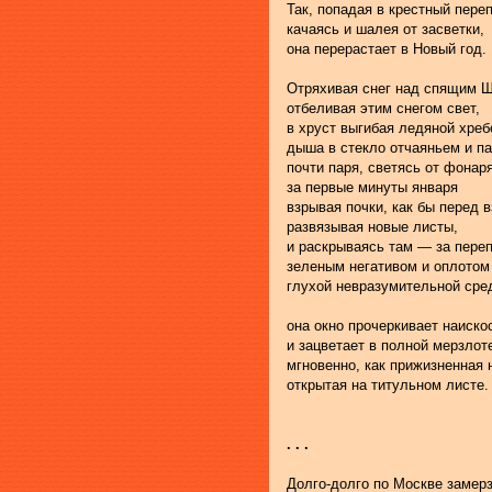
Так, попадая в крестный переп
качаясь и шалея от засветки,
она перерастает в Новый год.
Отряхивая снег над спящим 
отбеливая этим снегом свет,
в хруст выгибая ледяной хреб
дыша в стекло отчаяньем и п
почти паря, светясь от фонаря
за первые минуты января
взрывая почки, как бы перед 
развязывая новые листы,
и раскрываясь там — за пере
зеленым негативом и оплотом
глухой невразумительной сре
она окно прочеркивает наиско
и зацветает в полной мерзлот
мгновенно, как прижизненная 
открытая на титульном листе.
. . .
Долго-долго по Москве замер