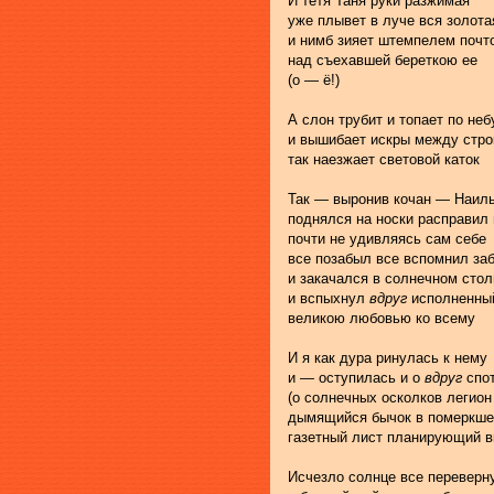
И тетя Таня руки разжимая
уже плывет в луче вся золота
и нимб зияет штемпелем поч
над съехавшей береткою ее
(о — ё!)
А слон трубит и топает по неб
и вышибает искры между стро
так наезжает световой каток
Так — выронив кочан — Наиль
поднялся на носки расправил
почти не удивляясь сам себе
все позабыл все вспомнил за
и закачался в солнечном стол
и вспыхнул 
вдруг
 исполненн
великою любовью ко всему
И я как дура ринулась к нему
и — оступилась и о 
вдруг
 спо
(о солнечных осколков легион
дымящийся бычок в померкше
газетный лист планирующий в
Исчезло солнце все переверн