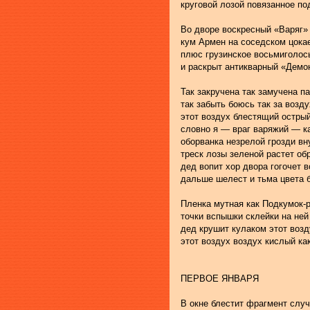
круговой лозой повязанное по
Во дворе воскресный «Варяг»
кум Армен на соседском цока
плюс грузинское восьмиголос
и раскрыт антикварный «Демо
Так закручена так замучена п
так забыть боюсь так за возд
этот воздух блестящий остры
словно я — враг варяжий — к
оборванка незрелой грозди вн
треск лозы зеленой растет о
дед вопит хор двора гогочет 
дальше шелест и тьма цвета 
Пленка мутная как Подкумок-
точки вспышки склейки на ней
дед крушит кулаком этот возд
этот воздух воздух кислый ка
ПЕРВОЕ ЯНВАРЯ
В окне блестит фрагмент случ