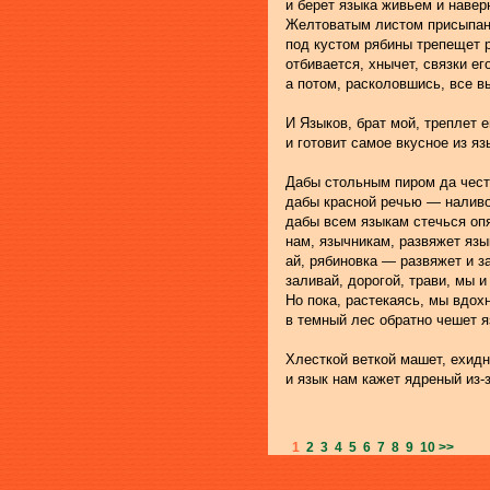
и берет языка живьем и навер
Желтоватым листом присыпан,
под кустом рябины трепещет 
отбивается, хнычет, связки ег
а потом, расколовшись, все в
И Языков, брат мой, треплет е
и готовит самое вкусное из яз
Дабы стольным пиром да чест
дабы красной речью — наливо
дабы всем языкам стечься оп
нам, язычникам, развяжет язы
ай, рябиновка — развяжет и з
заливай, дорогой, трави, мы и
Но пока, растекаясь, мы вдох
в темный лес обратно чешет 
Хлесткой веткой машет, ехидн
и язык нам кажет ядреный из-з
1
2
3
4
5
6
7
8
9
10
>>