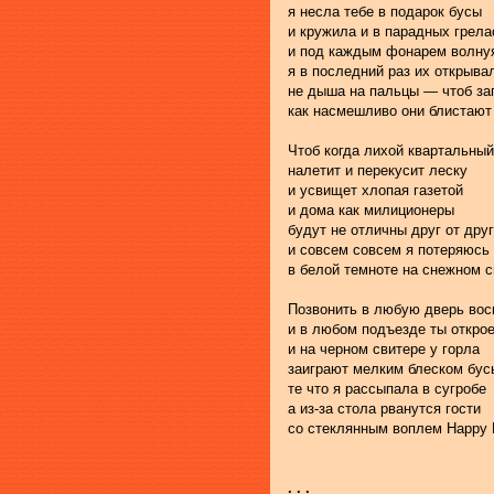
я несла тебе в подарок бусы 
и кружила и в парадных грела
и под каждым фонарем волну
я в последний раз их открыва
не дыша на пальцы — чтоб за
как насмешливо они блистают
Чтоб когда лихой квартальный
налетит и перекусит леску 
и усвищет хлопая газетой
и дома как милиционеры 
будут не отличны друг от дру
и совсем совсем я потеряюсь
в белой темноте на снежном с
Позвонить в любую дверь во
и в любом подъезде ты откро
и на черном свитере у горла 
заиграют мелким блеском бус
те что я рассыпала в сугробе
а из-за стола рванутся гости
со стеклянным воплем Нарру В
. . .