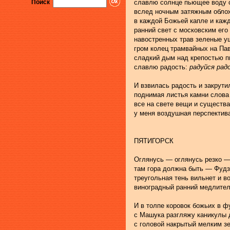
славлю солнце пьющее воду 
Поиск
вслед ночным затяжным обл
в каждой Божьей капле и каж
ранний свет с московским его
навостренных трав зеленые у
гром колец трамвайных на Па
сладкий дым над крепостью п
славлю радость: 
радуйся рад
И взвилась радость и закрути
поднимая листья камни слова
все на свете вещи и существ
у меня воздушная перспектив
ПЯТИГОРСК
Оглянусь — оглянусь резко — 
там гора должна быть — Фудз
треугольная тень вильнет и в
виноградный ранний медлител
И в толпе коровок божьих в ф
с Машука разгляжу каникулы 
с головой накрытый мелким з