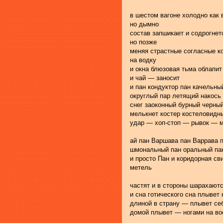
в шестом вагоне холодно как
но дымно
состав запшикает и содрогнет
но позже
меняя страстные согласные к
на водку
и окна блюзовая тьма облапит
и чай — заносит
и пан кондуктор пан качельны
округлый пар летящий накось
снег заоконный бурный черны
мелькнет костер костеловидны
удар — хоп-стоп — рывок — м
ай пан Варшава пан Варрава 
шмональный пан оральный па
и просто Пан и коридорная св
метель
частят и в стороны шарахаютс
и сна готического сна плывет 
длиной в страну — плывет се
домой плывет — ногами на во