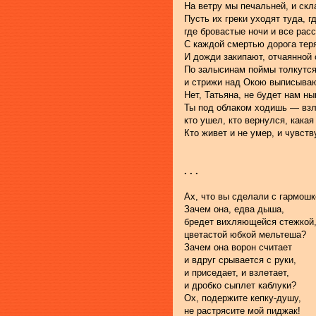
На ветру мы печальней, и скл
Пусть их греки уходят туда, г
где бровастые ночи и все рас
С каждой смертью дорога тер
И дожди закипают, отчаянной
По залысинам поймы толкутся
и стрижи над Окою выписываю
Нет, Татьяна, не будет нам ны
Ты под облаком ходишь — взле
кто ушел, кто вернулся, кака
Кто живет и не умер, и чувств
. . .
Ах, что вы сделали с гармошк
Зачем она, едва дыша,
бредет вихляющейся стежкой
цветастой юбкой мельтеша?
Зачем она ворон считает
и вдруг срывается с руки,
и приседает, и взлетает,
и дробко сыплет каблуки?
Ох, подержите кепку-душу,
не растрясите мой пиджак!