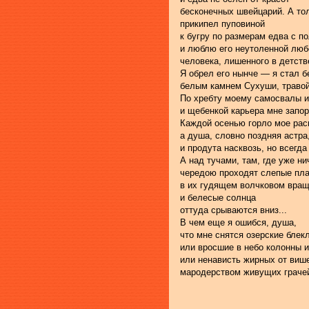
бесконечных швейцарий. А то
прикипел пуповиной
к бугру по размерам едва с п
и люблю его неутоленной лю
человека, лишенного в детств
Я обрел его нынче — я стал 
белым камнем Сухуши, травой
По хребту моему самосвалы и
и щебенкой карьера мне запор
Каждой осенью горло мое рас
а душа, словно поздняя астра
и продута насквозь, но всегд
А над тучами, там, где уже ни
чередою проходят слепые пл
в их гудящем волчковом вращ
и белесые солнца
оттуда срываются вниз...
В чем еще я ошибся, душа,
что мне снятся озерские блек
или вросшие в небо колонны 
или ненависть жирных от виш
мародерством живущих граче