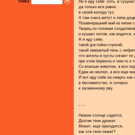
Но я иду себе: хоть, в сущнос
Поиск
да только все равно
в своей колоде туз.
А там снега метут и липа доцв
Позавчерашний май из кепки с
Творец по головам солдатиков
и кушает потом, как водится,
А я иду себе,
такой достойно-строгий,
такой замшелый пень с небри
что ангелы в кусты сигают по 
при этом бормоча о чем-то о т
Со впалым животом, а все под
Едва не околел, а все еще жи
И вот иду себе на смерть как
в беспамятство, в склероз,
к загаженному рву.
. . .
Низкое солнце садится,
Долгие тени дрожат.
Может, еще пригодится,
как эти тени лежат?