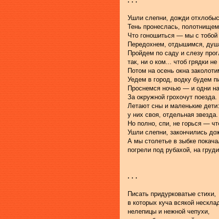
. . .
Ушли слепни, дожди отхлобыс
Тень пронеслась, полотнищем
Что гоношиться — мы с тобой 
Передохнем, отдышимся, душ
Пройдем по саду и слезу прог
так, ни о ком... чтоб грядки не
Потом на осень окна заколоти
Уедем в город, водку будем п
Проснемся ночью — и одни на
За окружной грохочут поезда.
Летают сны и маленькие дети
у них своя, отдельная звезда.
Но полно, спи, не горься — чт
Ушли слепни, закончились до
А мы столетье в зыбке покача
погрели под рубахой, на груди
. . .
Писать придурковатые стихи,
в которых куча всякой нескла
нелепицы и нежной чепухи,