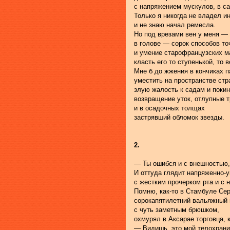
с напряжением мускулов, в са
Только я никогда не владел и
и не знаю начал ремесла.
Но под врезами вен у меня —
в голове — сорок способов то
и умение старофранцузских м
класть его то ступенькой, то 
Мне б до жжения в кончиках 
уместить на пространстве ст
злую жалость к садам и поки
возвращение уток, отлупные 
и в осадочных толщах
застрявший обломок звезды.
2.
— Ты ошибся и с внешностью,
И оттуда глядит напряженно-
с жестким прочерком рта и с
Помню, как-то в Стамбуле Сер
сорокапятилетний вальяжный
с чуть заметным брюшком,
охмурял в Аксарае торговца, 
— Видишь, это мой телохрани