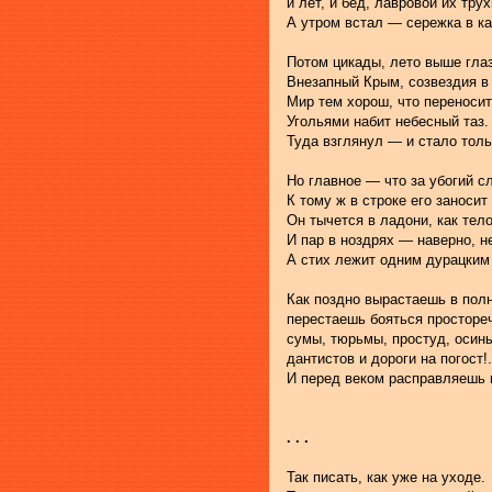
и лет, и бед, лавровой их трухи
А утром встал — сережка в к
Потом цикады, лето выше глаз
Внезапный Крым, созвездия в
Мир тем хорош, что переносит
Угольями набит небесный таз.
Туда взглянул — и стало толь
Но главное — что за убогий сл
К тому ж в строке его заносит
Он тычется в ладони, как тело
И пар в ноздрях — наверно, не
А стих лежит одним дурацким
Как поздно вырастаешь в полн
перестаешь бояться просторе
сумы, тюрьмы, простуд, осины
дантистов и дороги на погост!.
И перед веком расправляешь 
. . .
Так писать, как уже на уходе.