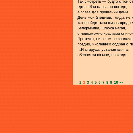
Так смотреть — будто с той с
где любая слеза по погоде,
а глаза для прощаний даны.
День мой бледный, гляди, не 
как пройдет моя жизнь предо
белорыбица, шлюха нагая,
с невозможно красивой спиной
Протечет, ни о ком не заплаче
поздно, численник содран с гв
...И старуха, усталая кляча,
обернется ко мне, проходя.
1
2
3
4
5
6
7
8
9
10
>>