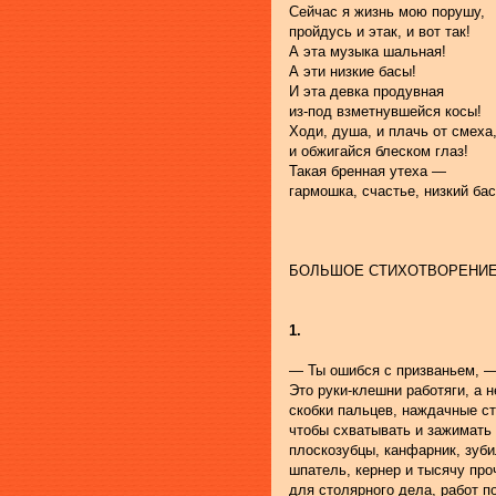
Сейчас я жизнь мою порушу,
пройдусь и этак, и вот так!
А эта музыка шальная!
А эти низкие басы!
И эта девка продувная
из-под взметнувшейся косы!
Ходи, душа, и плачь от смеха
и обжигайся блеском глаз!
Такая бренная утеха — 
гармошка, счастье, низкий бас.
БОЛЬШОЕ СТИХОТВОРЕНИ
1.
— Ты ошибся с призваньем, —
Это руки-клешни работяги, а н
скобки пальцев, наждачные с
чтобы схватывать и зажимать
плоскозубцы, канфарник, зуби
шпатель, кернер и тысячу пр
для столярного дела, работ п