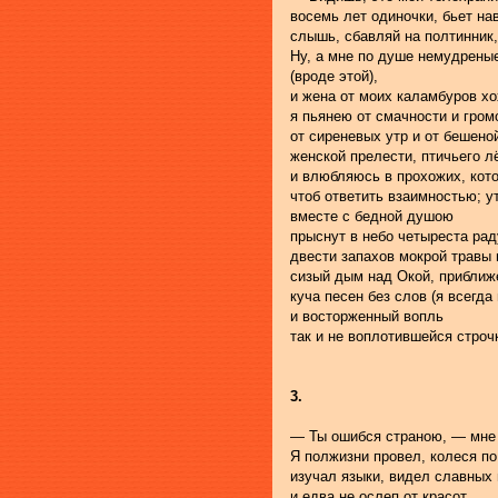
восемь лет одиночки, бьет на
слышь, сбавляй на полтинник,
Ну, а мне по душе немудрены
(вроде этой),
и жена от моих каламбуров хо
я пьянею от смачности и гром
от сиреневых утр и от бешеной
женской прелести, птичьего л
и влюбляюсь в прохожих, кото
чтоб ответить взаимностью; ут
вместе с бедной душою
прыснут в небо четыреста рад
двести запахов мокрой травы 
сизый дым над Окой, приближе
куча песен без слов (я всегда
и восторженный вопль
так и не воплотившейся строч
3.
— Ты ошибся страною, — мне 
Я полжизни провел, колеся п
изучал языки, видел славных
и едва не ослеп от красот