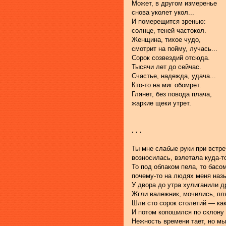
Может, в другом измеренье
снова уколет укол...
И померещится зренью:
солнце, теней частокол.
Женщина, тихое чудо,
смотрит на пойму, лучась...
Сорок созвездий отсюда.
Тысячи лет до сейчас.
Счастье, надежда, удача...
Кто-то на миг обомрет.
Глянет, без повода плача,
жаркие щеки утрет.
. . .
Ты мне слабые руки при встре
возносилась, взлетала куда-т
То под облаком пела, то басо
почему-то на людях меня наз
У двора до утра хулиганили д
Жгли валежник, мочились, пля
Шли сто сорок столетий — как
И потом копошился по склону 
Нежность времени тает, но мы