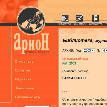
БИБЛИОТЕКА
НАШИ АВТОРЫ
ФОТОГАЛЕРЕЯ
Библиотека,
журн
)
АРХИВ: Год
№
ЧИТАЛЬНЫЙ ЗАЛ
№4, 2003
Геннадий Русаков
СТИХИ ТАТЬЯНЕ
. . .
Со впалым животом (подобие 
во рту еще с утра перловки пр