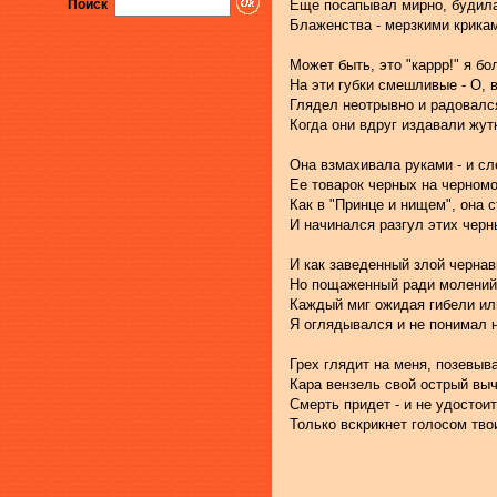
Поиск
Еще посапывал мирно, будила
Блаженства - мерзкими крикам
Может быть, это "каррр!" я б
На эти губки смешливые - О, в
Глядел неотрывно и радовался
Когда они вдруг издавали жутк
Она взмахивала руками - и сл
Ее товарок черных на черномо
Как в "Принце и нищем", она с
И начинался разгул этих черн
И как заведенный злой чернав
Но пощаженный ради молений 
Каждый миг ожидая гибели ил
Я оглядывался и не понимал н
Грех глядит на меня, позевыва
Кара вензель свой острый выч
Смерть придет - и не удостоит
Только вскрикнет голосом тв