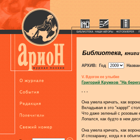
БИБЛИОТЕКА
НАШИ АВТОРЫ
ФОТОГАЛЕРЕЯ
Библиотека,
книги
АРХИВ: Год
Назва
V. Вдогон ее улыбке
Григорий Кружков "На берег
. . .
Она умела кричать, как ворона
Вкладывая в это "каррр!" сто
Что даже зеленый с розовым 
Лопался, как будто в нем дес
Она умела кричать, как ворона
И спозаранку, когда я в объят