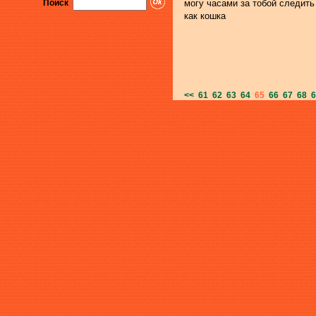
Поиск
могу часами за тобой следить
как кошка
<<
61
62
63
64
65
66
67
68
6