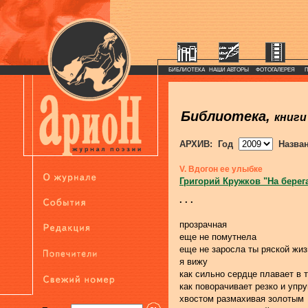
БИБЛИОТЕКА
НАШИ АВТОРЫ
ФОТОГАЛЕРЕЯ
Библиотека,
книги
АРХИВ: Год
Назва
V. Вдогон ее улыбке
Григорий Кружков "На берег
. . .
прозрачная
еще не помутнела
еще не заросла ты ряской жиз
я вижу
как сильно сердце плавает в 
как поворачивает резко и упру
хвостом размахивая золотым