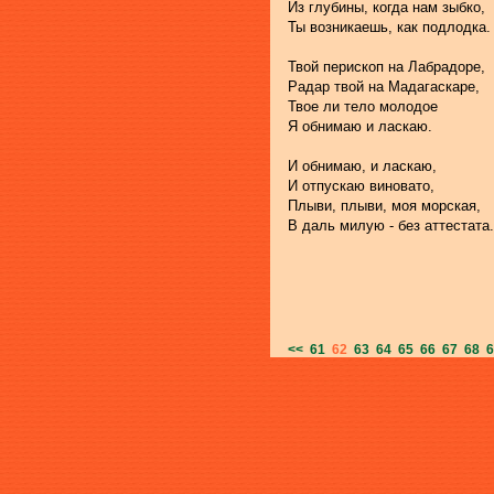
Из глубины, когда нам зыбко,
Ты возникаешь, как подлодка.
Твой перископ на Лабрадоре,
Радар твой на Мадагаскаре,
Твое ли тело молодое
Я обнимаю и ласкаю.
И обнимаю, и ласкаю,
И отпускаю виновато,
Плыви, плыви, моя морская,
В даль милую - без аттестата.
<<
61
62
63
64
65
66
67
68
6