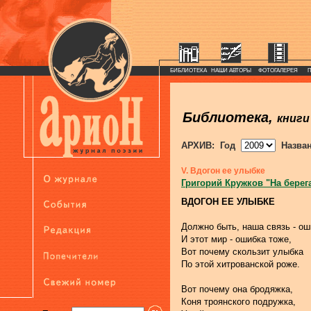
БИБЛИОТЕКА
НАШИ АВТОРЫ
ФОТОГАЛЕРЕЯ
Библиотека,
книги
АРХИВ: Год
Назва
V. Вдогон ее улыбке
Григорий Кружков "На берег
ВДОГОН ЕЕ УЛЫБКЕ
Должно быть, наша связь - ош
И этот мир - ошибка тоже,
Вот почему скользит улыбка
По этой хитрованской роже.
Вот почему она бродяжка,
Коня троянского подружка,