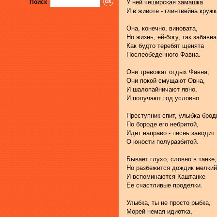
Поиск
У ней чеширская замашка
И в животе - глинтвейна кружк
Она, конечно, виновата,
Но жизнь, ей-богу, так забавна
Как будто теребят щенята
Послеобеденного Фавна.
Они тревожат отдых Фавна,
Они покой смущают Овна,
И шалопайничают явно,
И получают год условно.
Преступник спит, улыбка брод
По бороде его небритой,
Идет направо - песнь заводит
О юности полуразбитой.
Бывает глухо, словно в танке,
Но разбежится дождик мелкий
И вспоминаются Каштанке
Ее счастливые проделки.
Улыбка, ты не просто рыбка,
Морей немая идиотка, -