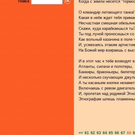
Поиск
Когда с земли несется "тормо
О командир летающего танка!
Какая в небе ждет тебя прима
Несчастная смешная обезьянк
Скажи, куда карабкаешься ты
Ты под луной проносишься со
Как вольный казачина в поле 
И, усмехаясь этаким артистом
На Божий мир взираешь с выс
И в этот час к тебе возводят 
Атланты, силачи и полотеры,
Банкиры, браконьеры, билете
И несколько скучающих джуль
А ты касаньем кнопки незамет
Включаешь с ревом двигатель
И, пролетая над родимой Этно
Этнографам шлешь пламенный
<<
61
62
63
64
65
66
67
68
6