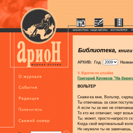
БИБЛИОТЕКА
НАШИ АВТОРЫ
ФОТОГАЛЕРЕЯ
Библиотека,
книги
АРХИВ: Год
Назва
V. Вдогон ее улыбке
Григорий Кружков "На берег
ВОЛЬТЕР
Скажи-ка мне, Вольтер, сидящ
Ты отвечаешь за свои поступк
А если ты за них не отвечаеш
То кто же отвечает, черт возь
Ты, может, просто-напросто с
Когда свой вертикальный взл
Но неужели ты не замечаешь,