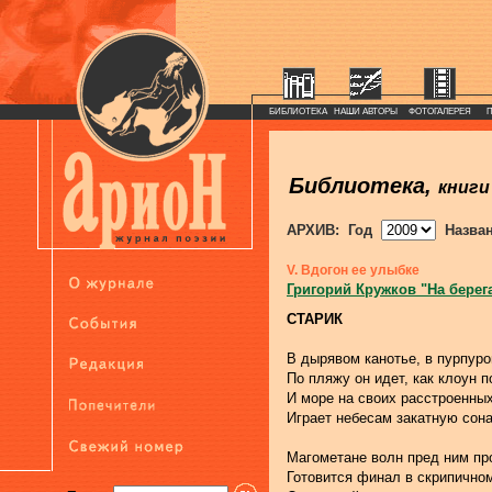
БИБЛИОТЕКА
НАШИ АВТОРЫ
ФОТОГАЛЕРЕЯ
Библиотека,
книги
АРХИВ: Год
Назва
V. Вдогон ее улыбке
Григорий Кружков "На берег
СТАРИК
В дырявом канотье, в пурпур
По пляжу он идет, как клоун п
И море на своих расстроенны
Играет небесам закатную сона
Магометане волн пред ним пр
Готовится финал в скрипично