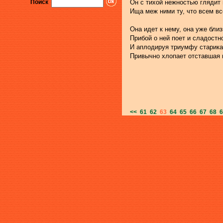
Поиск
Он с тихой нежностью глядит 
Ища меж ними ту, что всем вс
Она идет к нему, она уже близ
Прибой о ней поет и сладостно
И аплодируя триумфу старика
Привычно хлопает отставшая 
<<
61
62
63
64
65
66
67
68
6