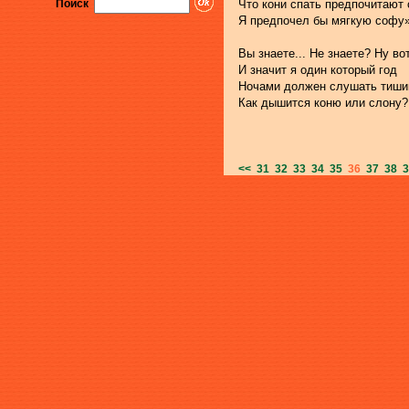
Поиск
Что кони спать предпочитают 
Я предпочел бы мягкую софу»
Вы знаете... Не знаете? Ну вот
И значит я один который год
Ночами должен слушать тиши
Как дышится коню или слону?
<<
31
32
33
34
35
36
37
38
3