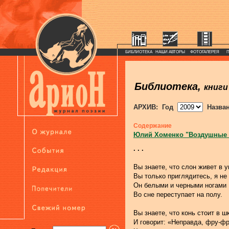
БИБЛИОТЕКА
НАШИ АВТОРЫ
ФОТОГАЛЕРЕЯ
Библиотека,
книги
АРХИВ: Год
Назва
Содержание
Юлий Хоменко "Воздушные
. . .
Вы знаете, что слон живет в у
Вы только приглядитесь, я не 
Он белыми и черными ногами
Во сне переступает на полу.
Вы знаете, что конь стоит в ш
И говорит: «Неправда, фру-фр