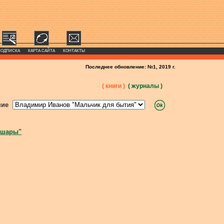
ПОДПИСКА
КАРТА САЙТА
КОНТАКТЫ
Последнее обновление: №1, 2019 г.
( книги )
( журналы )
ние
 шары"