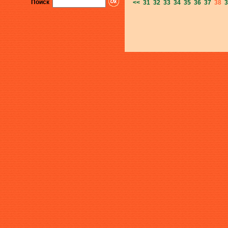
Поиск
<<
31
32
33
34
35
36
37
38
3