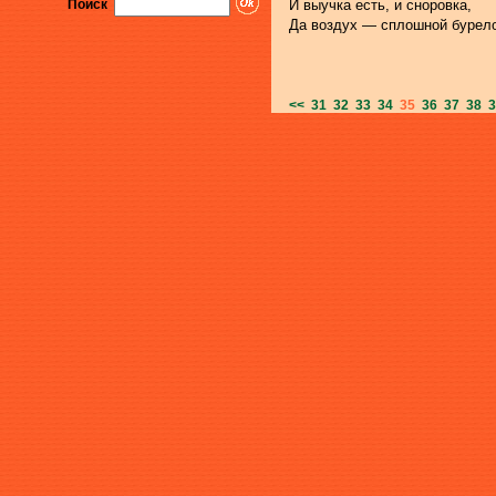
Поиск
И выучка есть, и сноровка,
Да воздух — сплошной бурел
<<
31
32
33
34
35
36
37
38
3