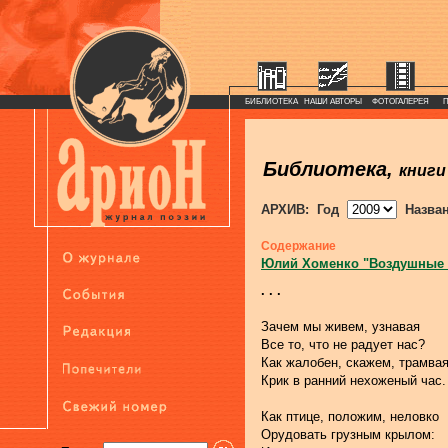
БИБЛИОТЕКА
НАШИ АВТОРЫ
ФОТОГАЛЕРЕЯ
Библиотека,
книги
АРХИВ: Год
Назва
Содержание
Юлий Хоменко "Воздушные
. . .
Зачем мы живем, узнавая
Все то, что не радует нас?
Как жалобен, скажем, трамва
Крик в ранний нехоженый час.
Как птице, положим, неловко
Орудовать грузным крылом: