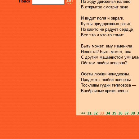
Поиск
По ходу движенья налево
В открытое смотрит окно
И видит поля и овраги,
Кусты придорожных ракит,
Но как-то не радует сердце
Все это и что-то томит.
Быть может, ему изменила
Невеста? Быть может, она
С другим машинистом умчала
Обетам любви неверна?
Обеты любви ненадежны.
Предметы любви неверны.
Тоскливы гудки тепловоза —
Внебрачные крики весны.
<<
31
32
33
34
35
36
37
38
3