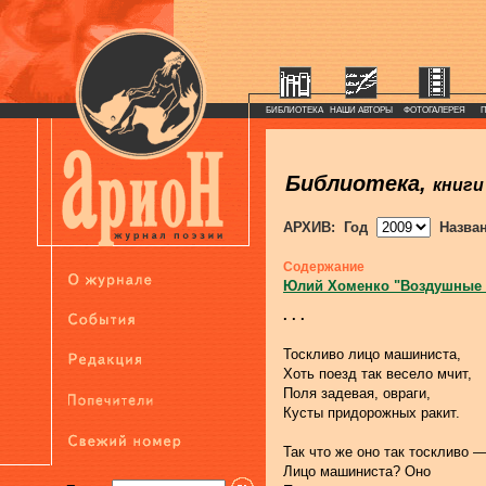
БИБЛИОТЕКА
НАШИ АВТОРЫ
ФОТОГАЛЕРЕЯ
Библиотека,
книги
АРХИВ: Год
Назва
Содержание
Юлий Хоменко "Воздушные
. . .
Тоскливо лицо машиниста,
Хоть поезд так весело мчит,
Поля задевая, овраги,
Кусты придорожных ракит.
Так что же оно так тоскливо 
Лицо машиниста? Оно