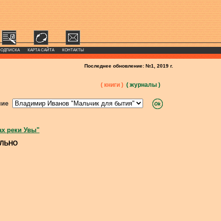
ПОДПИСКА
КАРТА САЙТА
КОНТАКТЫ
Последнее обновление: №1, 2019 г.
( книги )
( журналы )
ние
ах реки Увы"
ОЛЬНО