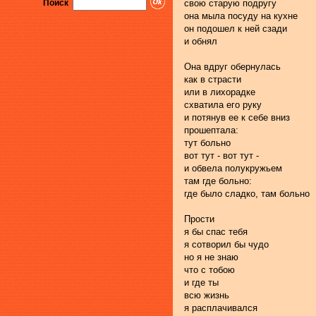
Поиск
свою старую подругу
она мыла посуду на кухне
он подошел к ней сзади
и обнял
Она вдруг обернулась
как в страсти
или в лихорадке
схватила его руку
и потянув ее к себе вниз
прошептала:
тут больно
вот тут - вот тут -
и обвела полукружьем
там где больно:
где было сладко, там больно
Прости
я бы спас тебя
я сотворил бы чудо
но я не знаю
что с тобою
и где ты
всю жизнь
я расплачивался