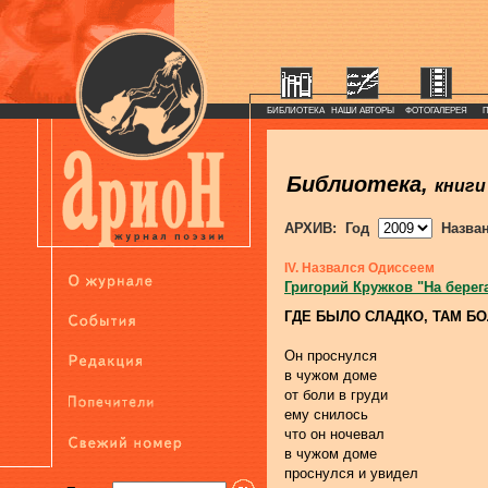
БИБЛИОТЕКА
НАШИ АВТОРЫ
ФОТОГАЛЕРЕЯ
Библиотека,
книги
АРХИВ: Год
Назва
IV. Назвался Одиссеем
Григорий Кружков "На берег
ГДЕ БЫЛО СЛАДКО, ТАМ Б
Он проснулся
в чужом доме
от боли в груди
ему снилось
что он ночевал
в чужом доме
проснулся и увидел