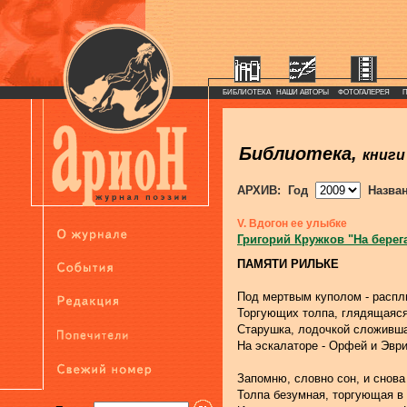
БИБЛИОТЕКА
НАШИ АВТОРЫ
ФОТОГАЛЕРЕЯ
Библиотека,
книги
АРХИВ: Год
Назва
V. Вдогон ее улыбке
Григорий Кружков "На берег
ПАМЯТИ РИЛЬКЕ
Под мертвым куполом - распл
Торгующих толпа, глядящаяся
Старушка, лодочкой сложивша
На эскалаторе - Орфей и Эври
Запомню, словно сон, и снова
Толпа безумная, торгующая в