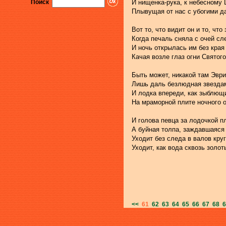
Поиск
И нищенка-рука, к небесному
Плывущая от нас с убогими да
Вот то, что видит он и то, что 
Когда печаль сняла с очей сл
И ночь открылась им без края 
Качая возле глаз огни Святог
Быть может, никакой там Эври
Лишь даль безлюдная звездам
И лодка впереди, как зыблющ
На мраморной плите ночного о
И голова певца за лодочкой п
А буйная толпа, заждавшаяся 
Уходит без следа в валов круг
Уходит, как вода сквозь золоты
<<
61
62
63
64
65
66
67
68
6