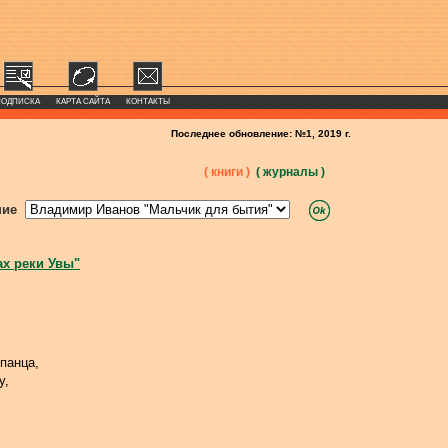
ПОДПИСКА
КАРТА САЙТА
КОНТАКТЫ
Последнее обновление: №1, 2019 г.
( книги )
( журналы )
ние
ах реки Увы"
панца,
у,