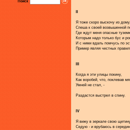
Поиск
II
Я тоже скоро выскочу из дому
Спеша к своей возвышенной п
Где ждут меня опасные туземк
Которым надо только бус и ро
И с ними вдаль помчусь по эс
Пример являя честных правил
III
Когда я эти улицы покину,
Как воробей, что, поклевав мя
Умней не стал, -
Раздастся выстрел в спину.
IV
Я вижу в зеркале свою щетин
Седую - и врубаюсь в середи