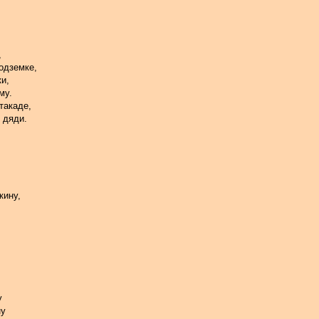
,
одземке,
и,
му.
такаде,
 дяди.
кину,
у
ну