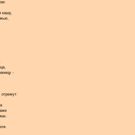
ом:
я кашу,
ажью,
:
ица,
раницу -
 отрежут:
да
даже
ишь:
пля.