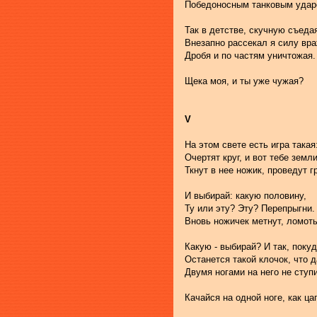
Победоносным танковым удар
Так в детстве, скучную съеда
Внезапно рассекал я силу вр
Дробя и по частям уничтожая.
Щека моя, и ты уже чужая?
V
На этом свете есть игра такая
Очертят круг, и вот тебе земл
Ткнут в нее ножик, проведут г
И выбирай: какую половину,
Ту или эту? Эту? Перепрыгни.
Вновь ножичек метнут, ломоть
Какую - выбирай? И так, поку
Останется такой клочок, что 
Двумя ногами на него не ступ
Качайся на одной ноге, как ца