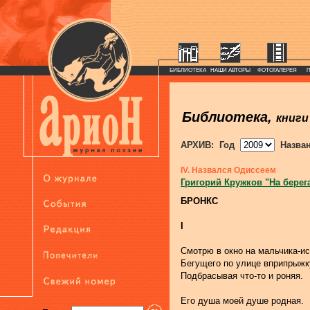
БИБЛИОТЕКА
НАШИ АВТОРЫ
ФОТОГАЛЕРЕЯ
Библиотека,
книги
АРХИВ: Год
Назва
IV. Назвался Одиссеем
Григорий Кружков "На берег
БРОНКС
I
Смотрю в окно на мальчика-ис
Бегущего по улице вприпрыжк
Подбрасывая что-то и роняя.
Его душа моей душе родная.