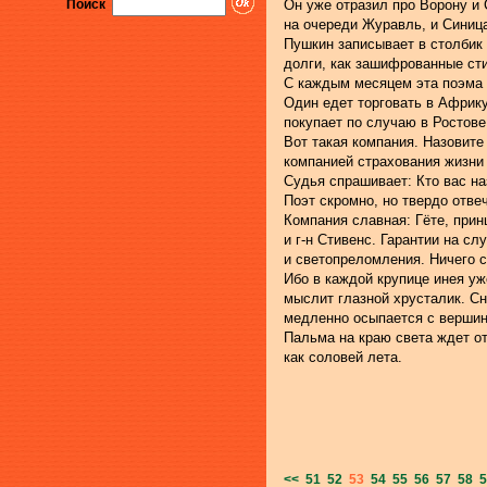
Поиск
Он уже отразил про Ворону и 
на очереди Журавль, и Синица
Пушкин записывает в столбик 
долги, как зашифрованные сти
С каждым месяцем эта поэма 
Один едет торговать в Африку
покупает по случаю в Ростове
Вот такая компания. Назовите
компанией страхования жизни 
Судья спрашивает: Кто вас н
Поэт скромно, но твердо отве
Компания славная: Гёте, при
и г-н Стивенс. Гарантии на сл
и светопреломления. Ничего с
Ибо в каждой крупице инея уж
мыслит глазной хрусталик. С
медленно осыпается с вершин
Пальма на краю света ждет от
как соловей лета.
<<
51
52
53
54
55
56
57
58
5