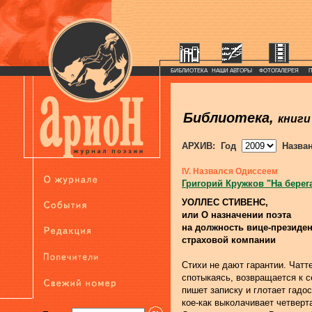
БИБЛИОТЕКА
НАШИ АВТОРЫ
ФОТОГАЛЕРЕЯ
Библиотека,
книги
АРХИВ: Год
Назва
IV. Назвался Одиссеем
Григорий Кружков "На берег
УОЛЛЕС СТИВЕНС,
или О назначении поэта
на должность вице-президен
страховой компании
Стихи не дают гарантии. Чатт
спотыкаясь, возвращается к с
пишет записку и глотает гадос
кое-как выколачивает четверта