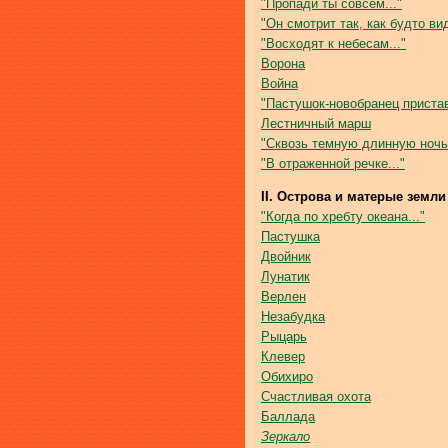
"Пропади ты совсем..."
"Он смотрит так, как будто вид
"Восходят к небесам..."
Ворона
Война
"Пастушок-новобранец приставл
Лестничный марш
"Сквозь темную длинную ночь.
"В отраженной речке..."
II. Острова и матерые земли
"Когда по хребту океана..."
Пастушка
Двойник
Лунатик
Верлен
Незабудка
Рыцарь
Клевер
Обихиро
Счастливая охота
Баллада
Зеркало