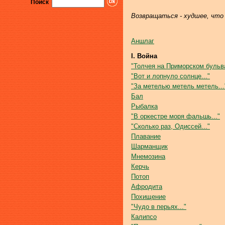
Поиск
Возвращаться - худшее, чт
Аншлаг
I. Война
"Толчея на Приморском бульва
"Вот и лопнуло солнце..."
"За метелью метель метель...
Бал
Рыбалка
"В оркестре моря фальшь..."
"Сколько раз, Одиссей..."
Плавание
Шарманщик
Мнемозина
Керчь
Потоп
Афродита
Похищение
"Чудо в перьях..."
Калипсо