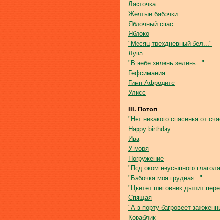
Ласточка
Желтые бабочки
Яблочный спас
Яблоко
"Месяц трехдневный бел..."
Луна
"В небе зелень зелень..."
Гефсимания
Гимн Афродите
Улисс
III. Потоп
"Нет никакого спасенья от счас
Happy birthday
Ива
У моря
Погружение
"Под оком неусыпного глагола.
"Бабочка моя грудная..."
"Цветет шиповник дышит перег
Спящая
"А в порту багровеет зажженны
Кораблик