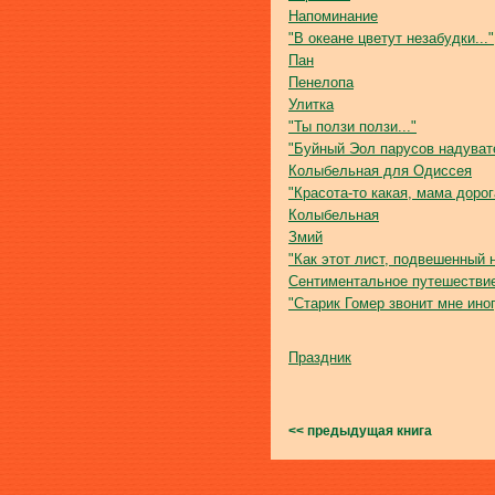
Напоминание
"В океане цветут незабудки..."
Пан
Пенелопа
Улитка
"Ты ползи ползи..."
"Буйный Эол парусов надувате
Колыбельная для Одиссея
"Красота-то какая, мама дорога
Колыбельная
Змий
"Как этот лист, подвешенный н
Сентиментальное путешестви
"Старик Гомер звонит мне иног
Праздник
<< предыдущая книга