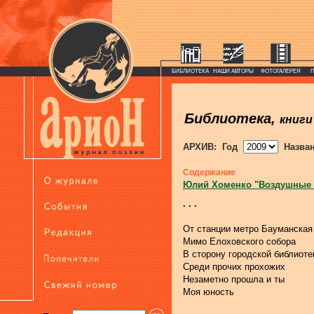
БИБЛИОТЕКА
НАШИ АВТОРЫ
ФОТОГАЛЕРЕЯ
Библиотека,
книги
АРХИВ: Год
Назва
Содержание
Юлий Хоменко "Воздушные
. . .
От станции метро Бауманская
Мимо Елоховского собора
В сторону городской библиот
Среди прочих прохожих
Незаметно прошла и ты
Моя юность