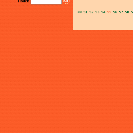
Поиск
<<
51
52
53
54
55
56
57
58
5