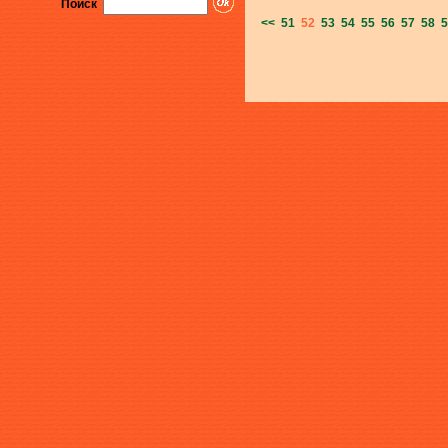
Поиск
<<
51
52
53
54
55
56
57
58
5