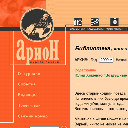
БИБЛИОТЕКА
НАШИ АВТОРЫ
ФОТОГАЛЕРЕЯ
Библиотека,
книги
АРХИВ: Год
Назва
Содержание
Юлий Хоменко "Воздушные
. . .
Здесь старые ходили поезда,
Натоплено в них было до пре
Года минуґли, миґнули года,
Все изменилось — вот какое 
Меняться в жизни может и не 
Верней, ничто не может не ме