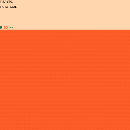
пальто,
 статься.
9
60
>>