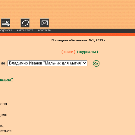
ПОДПИСКА
КАРТА САЙТА
КОНТАКТЫ
Последнее обновление: №1, 2019 г.
( книги )
( журналы )
ние
 шары"
дела.
дело.
то,
няться: