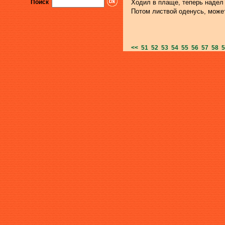
Поиск
Ходил в плаще, теперь надел 
Потом листвой оденусь, может
<<
51
52
53
54
55
56
57
58
5