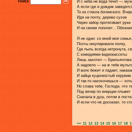
Поиск
И с неба не вода течет — муз
А если где и дождик заведетс
То из стекла богемского. Вчер
Идя на почту, дерево сухое
Через забор протягивает руки
И на своем лопочет... Обозна
Я не один: со мной моя семья
Поэты оккупировали полку,
Где пыль всегда нетронута, с
С комедиями видеокассеты:
Лишь захотел — Брильянтова 
А надоело — на ж тебе муль
И волк бежит и падает, наказа
И зайца куцехвостый херувим.
И так-то нахохочешься — хоть
Но слава тебе, Господи, что т
Под вечер по инерции плывет
Сначала в душ, потом в посте
И если что не досказал, то сп
<<
11
12
13
14
15
16
17
18
1