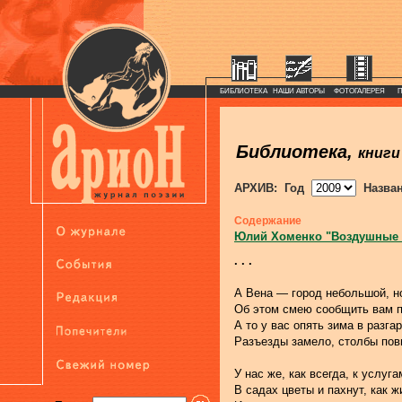
БИБЛИОТЕКА
НАШИ АВТОРЫ
ФОТОГАЛЕРЕЯ
Библиотека,
книги
АРХИВ: Год
Назва
Содержание
Юлий Хоменко "Воздушные
. . .
А Вена — город небольшой, н
Об этом смею сообщить вам п
А то у вас опять зима в разгар
Разъезды замело, столбы пов
У нас же, как всегда, к услуга
В садах цветы и пахнут, как ж