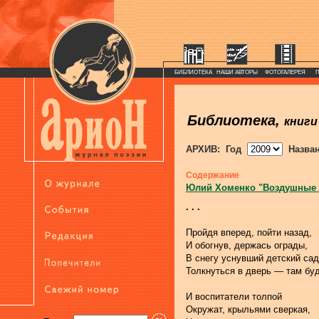
БИБЛИОТЕКА
НАШИ АВТОРЫ
ФОТОГАЛЕРЕЯ
Библиотека,
книги
АРХИВ: Год
Назва
Содержание
Юлий Хоменко "Воздушные
. . .
Пройдя вперед, пойти назад,
И обогнув, держась ограды,
В снегу уснувший детский сад
Толкнуться в дверь — там бу
И воспитатели толпой
Окружат, крыльями сверкая,