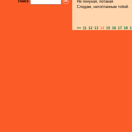
Поиск
Не понукая, потакая
Следам, натоптанным тобой.
<<
11
12
13
14
15
16
17
18
1