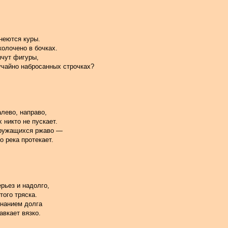
неются куры.
олочено в бочках.
ячут фигуры,
учайно набросанных строчках?
лево, направо,
 никто не пускает.
 кружащихся ржаво —
о река протекает.
рьез и надолго,
того тряска.
знанием долга
авкает вязко.