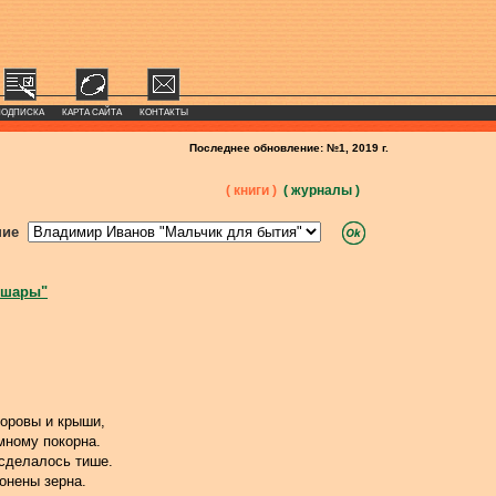
ПОДПИСКА
КАРТА САЙТА
КОНТАКТЫ
Последнее обновление: №1, 2019 г.
( книги )
( журналы )
ние
 шары"
оровы и крыши,
мному покорна.
 сделалось тише.
онены зерна.