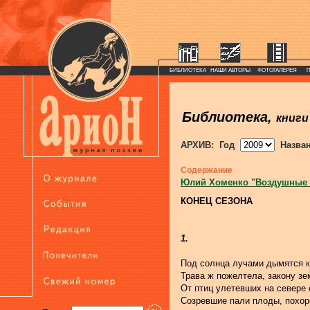
БИБЛИОТЕКА
НАШИ АВТОРЫ
ФОТОГАЛЕРЕЯ
Библиотека,
книги
АРХИВ: Год
Назва
Содержание
Юлий Хоменко "Воздушные
КОНЕЦ СЕЗОНА
1.
Под солнца лучами дымятся к
Трава ж пожелтела, закону зе
От птиц улетевших на севере
Созревшие пали плоды, похор