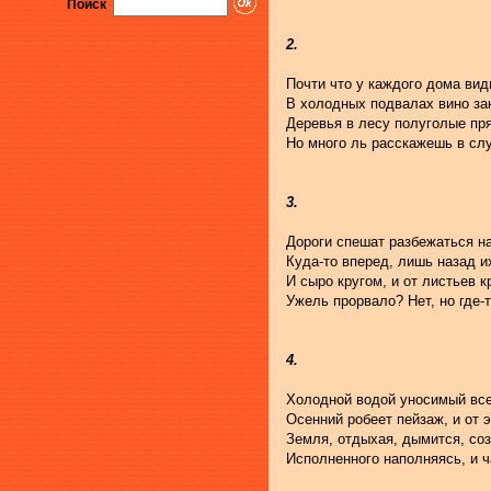
Поиск
2.
Почти что у каждого дома вид
В холодных подвалах вино зак
Деревья в лесу полуголые пр
Но много ль расскажешь в сл
3.
Дороги спешат разбежаться на
Куда-то вперед, лишь назад их
И сыро кругом, и от листьев
Ужель прорвало? Нет, но где-т
4.
Холодной водой уносимый все
Осенний робеет пейзаж, и от э
Земля, отдыхая, дымится, со
Исполненного наполняясь, и ч