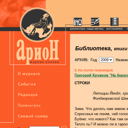
БИБЛИОТЕКА
НАШИ АВТОРЫ
ФОТОГАЛЕРЕЯ
Библиотека,
книги
АРХИВ: Год
Назва
II. На полях переводов
Григорий Кружков "На берег
СТРОКИ
Летиции Йендл, хр
Фолджеровской Шек
Зима. Что делать нам зимою 
Спросонья не поняв, чей голо
Бубню: что нового? Как там о
Тепло ль? И можно ли в гаро