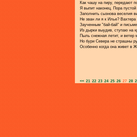
Как чашу на пиру, передают по
Я выпит наконец. Пора пустой
Заполнить сызнова веселия в
Не зван ли я к Илье? Вахтера
Заученным "бай-бай" и письме
Из дырки выудив, ступаю на 
Пыль снежная летит, и ветер 
Но бури Севера не страшны р
Особенно когда она живет в Ж
<<
21
22
23
24
25
26
27
28
2