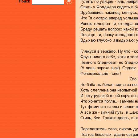
Поиск
Гулять по улицам - иль, напря
Опять у Фолджера сидеть в би
Врубившись наконец, клянусь,
Что "я смотрю вперед услыша
Роняю телефон - и, от одра в
Бреду решать вопрос: какой и
Почище - и, сочку холодного 
Вдыхаю глубоко и выдыхаю: 
Гляжуся в зеркало. Ну что - с
Фрукт ничего себе, хотя и за
Немного бледноват, но бледно
(А лишь порока знак). Ступаю 
Феноменально - снег!
                                        
Не баба ль белая видна за по
Хоть слеплена она неопытной
И нету русской в ней округлос
Что хочется погла... замнем н
Тут феминистки злы и вечно ж
А все же - зимний путь, и шанс
Сгинь, бес. Толкаю дверь, и во
Перелагатель слов, сиречь д
Поэтов бешеных, давно сыгра