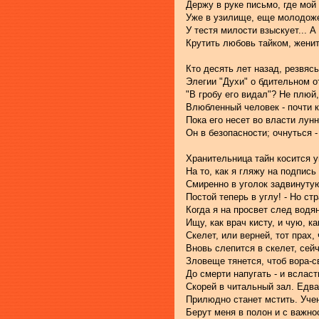
Держу в руке письмо, где мо
Уже в узилище, еще молодоже
У тестя милости взыскует... А
Крутить любовь тайком, женит
Кто десять лет назад, резвясь
Элегии "Духи" о бдительном о
"В гробу его видал"? Не плюй,
Влюбленный человек - почти 
Пока его несет во власти лунн
Он в безопасности; очнуться -
Хранительница тайн косится 
На то, как я гляжу на подпис
Смиренно в уголок задвинутую
Постой теперь в углу! - Но ст
Когда я на просвет след водян
Ищу, как врач кисту, и чую, ка
Скелет, или верней, тот прах,
Вновь слепится в скелет, сей
Зловеще тянется, чтоб вора-с
До смерти напугать - и всласт
Скорей в читальный зал. Едва
Прилюдно станет мстить. Уче
Берут меня в полон и с важно