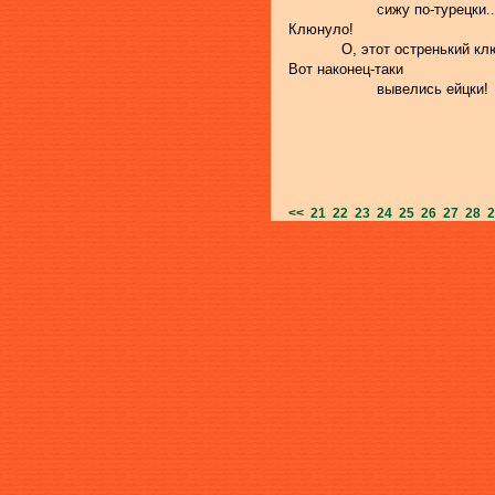
                    сижу по-турецки..
Клюнуло!
            О, этот остренький кл
Вот наконец-таки
                    вывелись ейцки!
<<
21
22
23
24
25
26
27
28
2