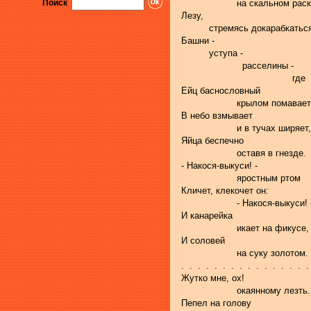
Поиск
                    на скальном рас
Лезу,
          стремясь докарабкатьс
Башни -
          уступа -
                      расселины -
                                        где
Ейц баснословный
                    крылом помавает
В небо взмывает
                    и в тучах ширяет,
Яйца беспечно
                    оставя в гнезде.
- Накося-выкуси! -
                    яростным ртом
Кличет, клекочет он:
                    - Накося-выкуси! 
И канарейка
                    икает на фикусе,
И соловей
                    на суку золотом.
.  .  .  .  .  .  .  .  .  .  .  .  .  .  .  .
Жутко мне, ох!
                    окаянному лезть.
Пепел на голову