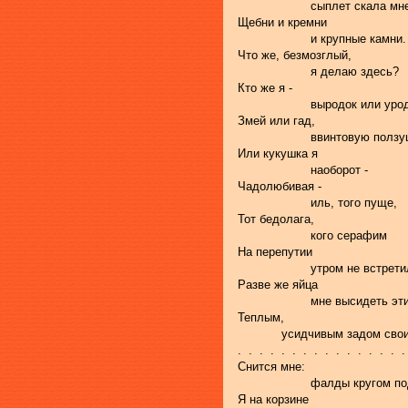
                    сыплет скала мн
Щебни и кремни
                    и крупные камни.
Что же, безмозглый,
                    я делаю здесь?
Кто же я -
                    выродок или уро
Змей или гад,
                    ввинтовую пол
Или кукушка я
                    наоборот -
Чадолюбивая -
                    иль, того пуще,
Тот бедолага,
                    кого серафим
На перепутии
                    утром не встрет
Разве же яйца
                    мне высидеть эт
Теплым,
            усидчивым задом сво
.  .  .  .  .  .  .  .  .  .  .  .  .  .  .  .
Снится мне:
                    фалды кругом 
Я на корзине