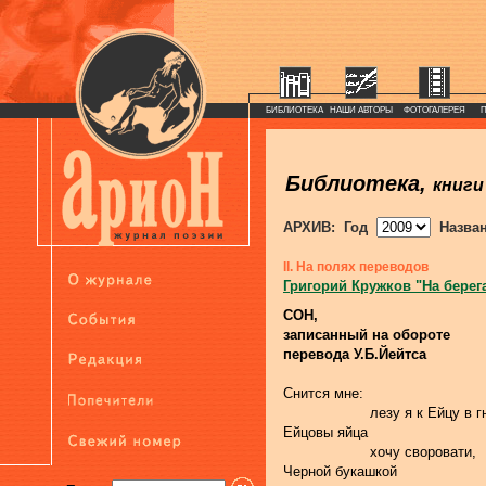
БИБЛИОТЕКА
НАШИ АВТОРЫ
ФОТОГАЛЕРЕЯ
Библиотека,
книги
АРХИВ: Год
Назва
II. На полях переводов
Григорий Кружков "На берег
СОН,
записанный на обороте
перевода У.Б.Йейтса
Снится мне:
                    лезу я к Ейцу в 
Ейцовы яйца
                    хочу своровати,
Черной букашкой