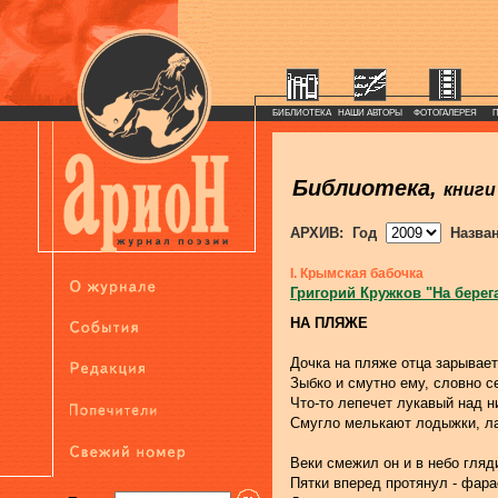
БИБЛИОТЕКА
НАШИ АВТОРЫ
ФОТОГАЛЕРЕЯ
Библиотека,
книги
АРХИВ: Год
Назва
I. Крымская бабочка
Григорий Кружков "На берег
НА ПЛЯЖЕ
Дочка на пляже отца зарывает
Зыбко и смутно ему, словно с
Что-то лепечет лукавый над н
Смугло мелькают лодыжки, ла
Веки смежил он и в небо гляд
Пятки вперед протянул - фар