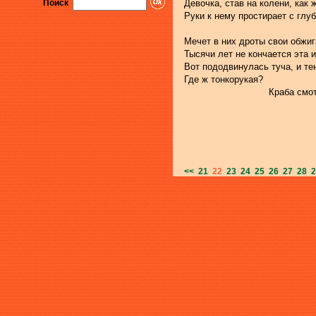
Поиск
Девочка, став на колени, как 
Руки к нему простирает с глу
Мечет в них дроты свои обжи
Тысячи лет не кончается эта и
Вот пододвинулась туча, и те
Где ж тонкорукая?
                              Краба
<<
21
22
23
24
25
26
27
28
2