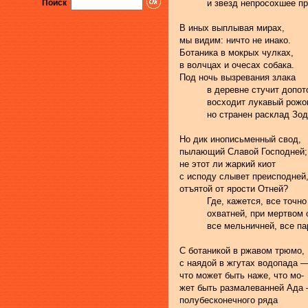
Поиск
          и звезд непросохшее п
В иных выплывая мирах,
мы видим: ничто не инако.
Ботаника в мокрых чулках,
в волчцах и очесах собака.
Под ночь вызревания злака
          в деревне стучит доп
          восходит лукавый рожо
          но странен расклад Зо
Но дик инописьменный свод,
пылающий Славой Господней;
не этот ли жаркий киот
с исподу слывет преисподней
отъятой от ярости Отней?
          Где, кажется, все точно
          охватней, при мертвом
          все мельничней, все п
С ботаникой в ржавом трюмо,
с наядой в жгутах водопада 
что может быть наже, что мо-
жет быть размалеванней Ада
полубесконечного ряда