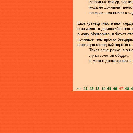
          безумных фигур, зас
          куда не дохлынет печа
          ни мрак соловьиного са
Еще кузнецы наклепают серд
и ссыплют в дымящийся пест
в чаду Маргарита, и Фауст-ст
похлеще, чем прочая бездарь
вертящая аспидный перстень.
          Течет себе речка, а в 
          луны золотой ободок,
          и можно досматривать 
<<
41
42
43
44
45
46
47
48
4