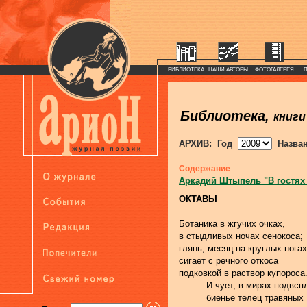
БИБЛИОТЕКА
НАШИ АВТОРЫ
ФОТОГАЛЕРЕЯ
Библиотека,
книги
АРХИВ: Год
Назва
Содержание
Аркадий Штыпель "В гостях
ОКТАВЫ
Ботаника в жгучих очках,
в стыдливых ночах сенокоса;
глянь, месяц на круглых ногах
сигает с речного откоса
подковкой в раствор купороса
          И чует, в мирах подвс
          биенье телец травяных