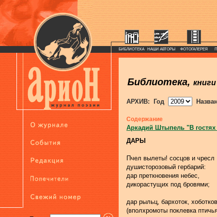
БИБЛИОТЕКА
НАШИ АВТОРЫ
ФОТОГАЛЕРЕЯ
Библиотека,
книги
АРХИВ: Год
Назва
Содержание
Аркадий Штыпель "В гостях
ДАРЫ
Пчел вылеты! сосцов и чресл
душисторозовый гербарий:
дар преткновения небес,
дикорастущих под бровями;
дар рыльц, бархоток, хоботков
(вполхромоты поклевка птичья