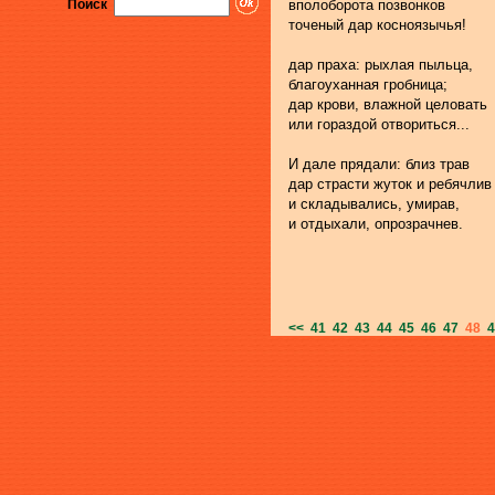
Поиск
вполоборота позвонков
точеный дар косноязычья!
дар праха: рыхлая пыльца,
благоуханная гробница;
дар крови, влажной целовать
или гораздой отвориться...
И дале прядали: близ трав
дар страсти жуток и ребячли
и складывались, умирав,
и отдыхали, опрозрачнев.
<<
41
42
43
44
45
46
47
48
4