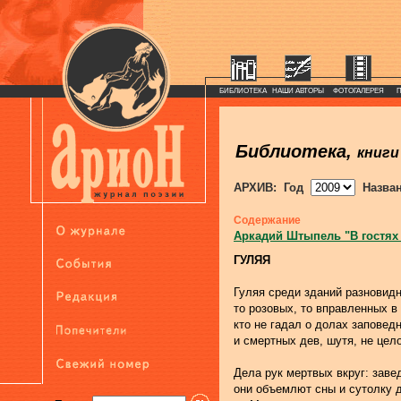
БИБЛИОТЕКА
НАШИ АВТОРЫ
ФОТОГАЛЕРЕЯ
Библиотека,
книги
АРХИВ: Год
Назва
Содержание
Аркадий Штыпель "В гостях
ГУЛЯЯ
Гуляя среди зданий разновид
то розовых, то вправленных в
кто не гадал о долах заповед
и смертных дев, шутя, не цел
Дела рук мертвых вкруг: заве
они объемлют сны и сутолку 