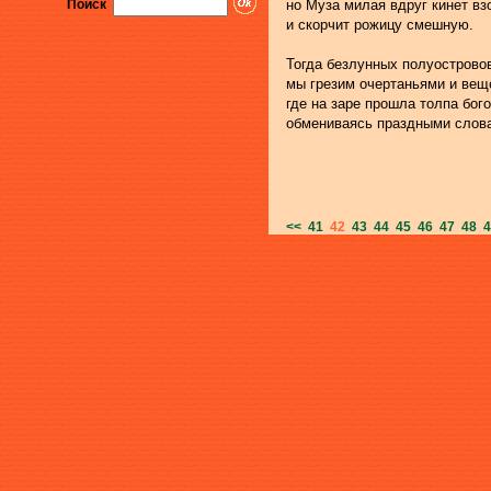
Поиск
но Муза милая вдруг кинет вз
и скорчит рожицу смешную.
Тогда безлунных полуострово
мы грезим очертаньями и вещ
где на заре прошла толпа бого
обмениваясь праздными слов
<<
41
42
43
44
45
46
47
48
4