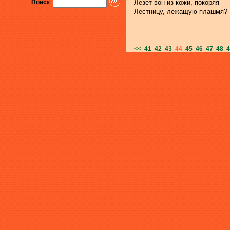
Поиск
Лезет вон из кожи, покоряя
Лестницу, лежащую плашмя?
<<
41
42
43
44
45
46
47
48
4