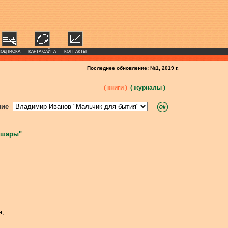
ПОДПИСКА
КАРТА САЙТА
КОНТАКТЫ
Последнее обновление: №1, 2019 г.
( книги )
( журналы )
ние
 шары"
я,