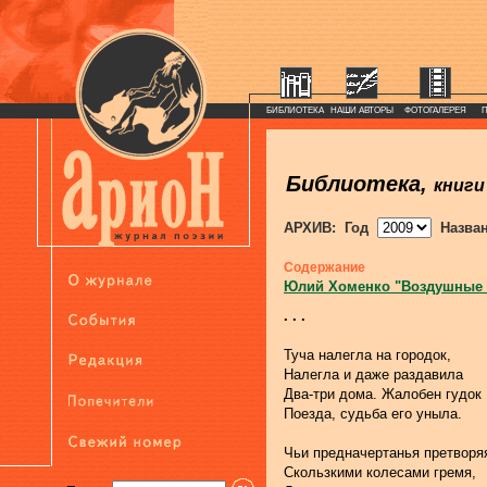
БИБЛИОТЕКА
НАШИ АВТОРЫ
ФОТОГАЛЕРЕЯ
Библиотека,
книги
АРХИВ: Год
Назва
Содержание
Юлий Хоменко "Воздушные
. . .
Туча налегла на городок,
Налегла и даже раздавила
Два-три дома. Жалобен гудок
Поезда, судьба его уныла.
Чьи предначертанья претворя
Скользкими колесами гремя,