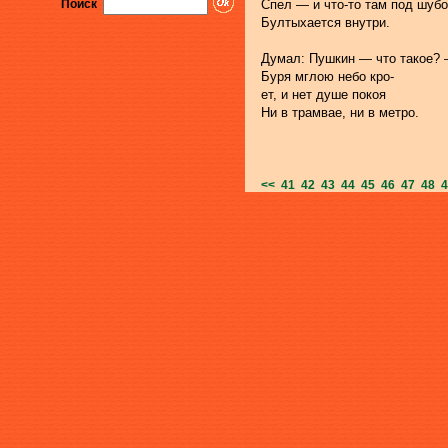
Поиск
Спел — и что-то там под шуб
Бултыхается внутри.
Думал: Пушкин — что такое?
Буря мглою небо кро-
ет, и нет душе покоя
Ни в трамвае, ни в метро.
<<
41
42
43
44
45
46
47
48
4