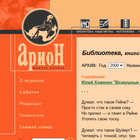
БИБЛИОТЕКА
НАШИ АВТОРЫ
ФОТОГАЛЕРЕЯ
Библиотека,
книги
АРХИВ: Год
Назва
Содержание
Юлий Хоменко "Воздушные
. . .
Думал: что такое Гейне? —
Просто стих в своем соку.
Но прочел — и тянет в Рейне
Утопить свою тоску.
Думал: что такое Шуберт? —
Четверть с точкой, опус три.