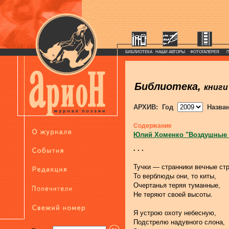
БИБЛИОТЕКА
НАШИ АВТОРЫ
ФОТОГАЛЕРЕЯ
Библиотека,
книги
АРХИВ: Год
Назва
Содержание
Юлий Хоменко "Воздушные
. . .
Тучки — странники вечные ст
То верблюды они, то киты,
Очертанья теряя туманные,
Не теряют своей высоты.
Я устрою охоту небесную,
Подстрелю надувного слона,