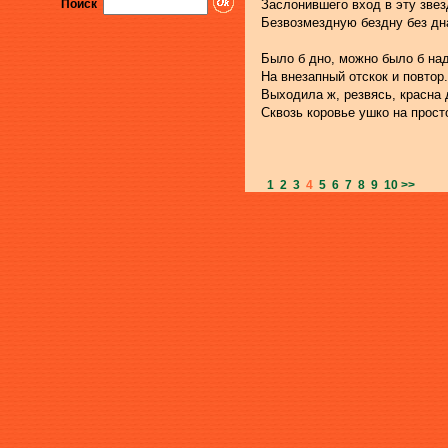
Поиск
Заслонившего вход в эту зве
Безвозмездную бездну без дн
Было б дно, можно было б на
На внезапный отскок и повтор.
Выходила ж, резвясь, красна 
Сквозь коровье ушко на прост
1
2
3
4
5
6
7
8
9
10
>>