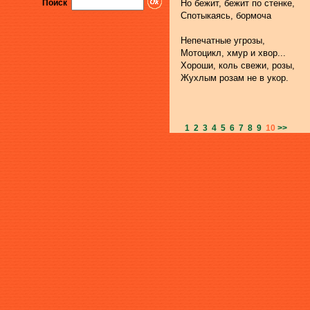
Поиск
Но бежит, бежит по стенке,
Спотыкаясь, бормоча
Непечатные угрозы,
Мотоцикл, хмур и хвор...
Хороши, коль свежи, розы,
Жухлым розам не в укор.
1
2
3
4
5
6
7
8
9
10
>>