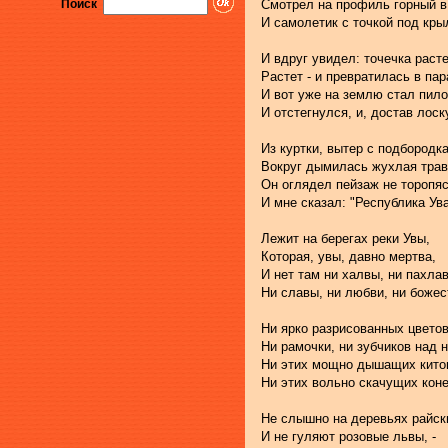
Поиск
Смотрел на профиль горный в
И самолетик с точкой под кры
И вдруг увидел: точечка расте
Растет - и превратилась в пар
И вот уже на землю стал пило
И отстегнулся, и, достав лоск
Из куртки, вытер с подбородка
Вокруг дымилась жухлая трав
Он оглядел пейзаж не торопя
И мне сказал: "Республика Ув
Лежит на берегах реки Увы,
Которая, увы, давно мертва,
И нет там ни халвы, ни пахла
Ни славы, ни любви, ни божес
Ни ярко разрисованных цветов
Ни рамочки, ни зубчиков над н
Ни этих мощно дышащих кито
Ни этих вольно скачущих коне
Не слышно на деревьях райск
И не гуляют розовые львы, -