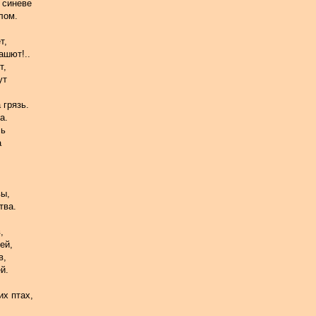
 синеве
лом.
т,
ашют!..
т,
ут
 грязь.
а.
сь
а
вы,
тва.
,
ей,
в,
й.
их птах,