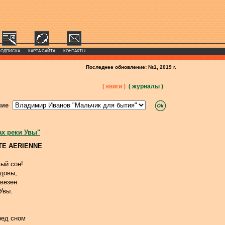
ПОДПИСКА
КАРТА САЙТА
КОНТАКТЫ
Последнее обновление: №1, 2019 г.
( книги )
( журналы )
ние
ах реки Увы"
TE AERIENNE
ый сон!
довы,
ивезен
Увы.
ред сном