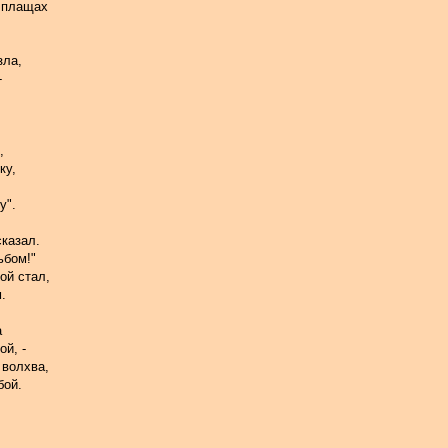
 плащах
зла,
-
,
ку,
у".
сказал.
ьбом!"
ой стал,
.
а
ой, -
 волхва,
бой.