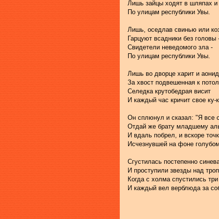
Лишь зайцы ходят в шляпах и
По улицам республики Увы.
Лишь, оседлав свинью или ко
Гарцуют всадники без головы 
Свидетели неведомого зла -
По улицам республики Увы.
Лишь во дворце харит и аонид
За хвост подвешенная к потол
Селедка крутобедрая висит
И каждый час кричит свое ку-к
Он сплюнул и сказал: "Я все 
Отдай же брату младшему ал
И вдаль побрел, и вскоре точк
Исчезнувшей на фоне голубом
Сгустилась постепенно синев
И проступили звезды над троп
Когда с холма спустились три
И каждый вел верблюда за со