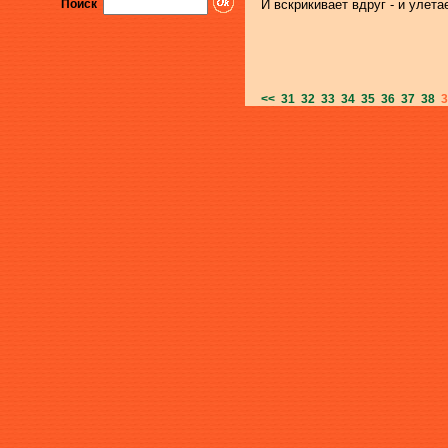
Поиск
И вскрикивает вдруг - и улетае
<<
31
32
33
34
35
36
37
38
3