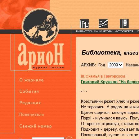
БИБЛИОТЕКА
НАШИ АВТОРЫ
ФОТОГАЛЕРЕЯ
Библиотека,
книги
АРХИВ: Год
Назва
III. Скамья в Тригорском
Григорий Кружков "На берег
. . .
Крестьянин режет хлеб и реж
Не торопясь. А рядом на инжи
Щегол садится: клюнул воров
Порх! - и умчался ввысь. Пол
От крошек отряхнув, старик вс
Подходит к дереву, срывает п
Поклеванный, кусает и глотает