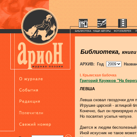
БИБЛИОТЕКА
НАШИ АВТОРЫ
ФОТОГАЛЕРЕЯ
Библиотека,
книги
АРХИВ: Год
Назва
I. Крымская бабочка
Григорий Кружков "На берег
ЛЕВША
Левша сковал гвоздочки для 
Игрушке царской - аглицкой бл
Конечно, был он преизрядно л
Но посвятил усилья чепухе.
Дается ж людям бесполезный
Иной искусник не такое может