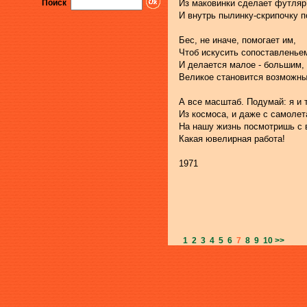
Поиск
Из маковинки сделает футляр
И внутрь пылинку-скрипочку п
Бес, не иначе, помогает им,
Чтоб искусить сопоставленье
И делается малое - большим,
Великое становится возможн
А все масштаб. Подумай: я и т
Из космоса, и даже с самолета
На нашу жизнь посмотришь с 
Какая ювелирная работа!
1971
1
2
3
4
5
6
7
8
9
10
>>