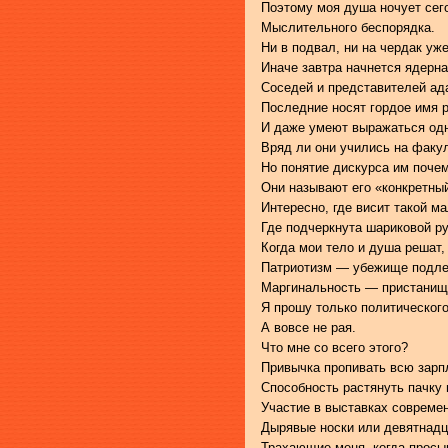
Поэтому моя душа ночует сег
Мыслительного беспорядка.
Ни в подвал, ни на чердак уже
Иначе завтра начнется ядерна
Соседей и представителей ад
Последние носят гордое имя 
И даже умеют выражаться од
Вряд ли они учились на факу
Но понятие дискурса им почем
Они называют его «конкретны
Интересно, где висит такой м
Где подчеркнута шариковой ру
Когда мои тело и душа решат,
Патриотизм — убежище подле
Маргинальность — пристанищ
Я прошу только политическог
А вовсе не рая.
Что мне со всего этого?
Привычка пропивать всю зарп
Способность растянуть пачку 
Участие в выставках современ
Дырявые носки или девятнадц
Трахающие меня, когда просы