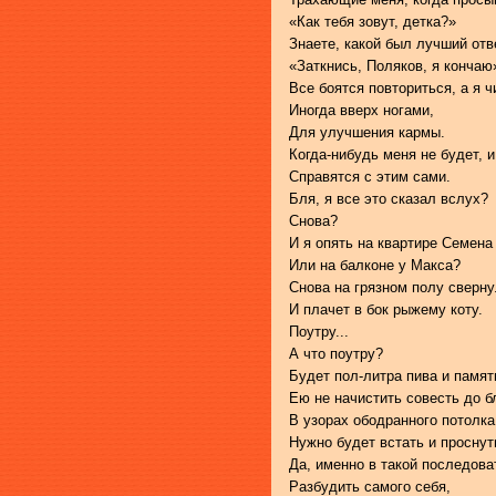
«Как тебя зовут, детка?»
Знаете, какой был лучший отв
«Заткнись, Поляков, я кончаю
Все боятся повториться, а я 
Иногда вверх ногами,
Для улучшения кармы.
Когда-нибудь меня не будет, и
Справятся с этим сами.
Бля, я все это сказал вслух?
Снова?
И я опять на квартире Семена
Или на балконе у Макса?
Снова на грязном полу сверн
И плачет в бок рыжему коту.
Поутру...
А что поутру?
Будет пол-литра пива и память
Ею не начистить совесть до б
В узорах ободранного потолк
Нужно будет встать и проснут
Да, именно в такой последова
Разбудить самого себя,