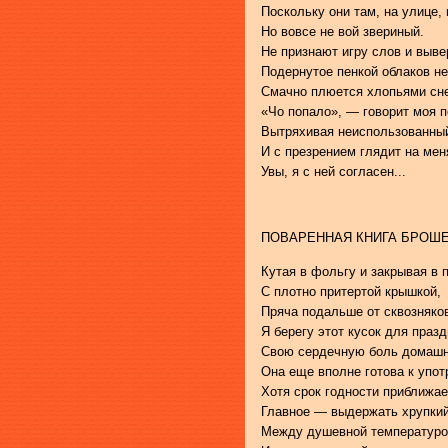
Поскольку они там, на улице,
Но вовсе не вой звериный.
Не признают игру слов и выв
Подернутое пенкой облаков н
Смачно плюется хлопьями сне
«Чо попало», — говорит моя п
Вытряхивая неиспользованный
И с презрением глядит на мен
Увы, я с ней согласен...
ПОВАРЕННАЯ КНИГА БРОШ
Кутая в фольгу и закрывая в 
С плотно притертой крышкой,
Пряча подальше от сквозняков
Я берегу этот кусок для праз
Свою сердечную боль домашн
Она еще вполне готова к упот
Хотя срок годности приближае
Главное — выдержать хрупки
Между душевной температуро