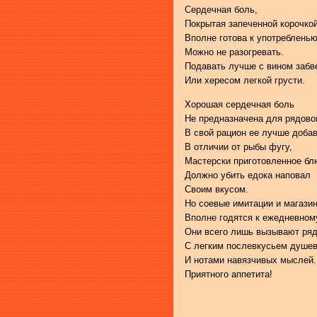
Сердечная боль,
Покрытая запеченной корочкой
Вполне готова к употребленью
Можно не разогревать.
Подавать лучше с вином забв
Или хересом легкой грусти.
Хорошая сердечная боль
Не предназначена для рядово
В свой рацион ее лучше доба
В отличии от рыбы фугу,
Мастерски приготовленное б
Должно убить едока наповал
Своим вкусом.
Но соевые имитации и магази
Вполне годятся к ежедневном
Они всего лишь вызывают ряд
С легким послевкусьем душев
И нотами навязчивых мыслей.
Приятного аппетита!