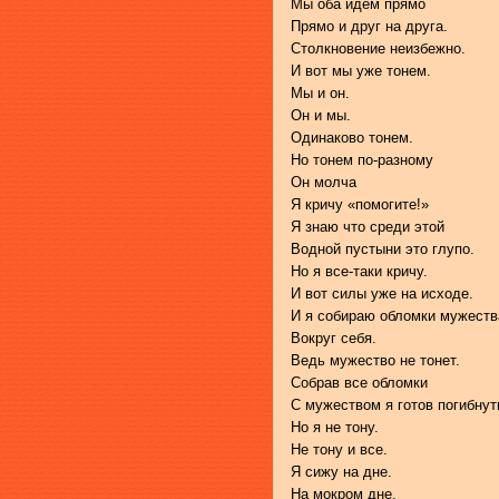
Мы оба идем прямо
Прямо и друг на друга.
Столкновение неизбежно.
И вот мы уже тонем.
Мы и он.
Он и мы.
Одинаково тонем.
Но тонем по-разному
Он молча
Я кричу «помогите!»
Я знаю что среди этой
Водной пустыни это глупо.
Но я все-таки кричу.
И вот силы уже на исходе.
И я собираю обломки мужеств
Вокруг себя.
Ведь мужество не тонет.
Собрав все обломки
С мужеством я готов погибнут
Но я не тону.
Не тону и все.
Я сижу на дне.
На мокром дне.