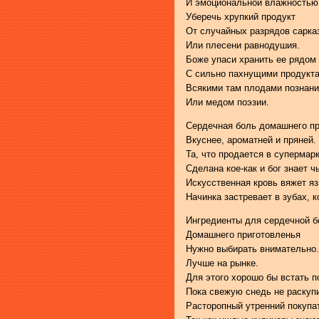
И эмоциональной влажностью
Уберечь хрупкий продукт
От случайных разрядов сарка
Или плесени равнодушия.
Боже упаси хранить ее рядом
С сильно пахнущими продукт
Всякими там плодами познан
Или медом поэзии.
Сердечная боль домашнего пр
Вкуснее, ароматней и пряней.
Та, что продается в супермарк
Сделана кое-как и бог знает ч
Искусственная кровь вяжет яз
Начинка застревает в зубах, 
Ингредиенты для сердечной б
Домашнего приготовленья
Нужно выбирать внимательно.
Лучше на рынке.
Для этого хорошо бы встать п
Пока свежую снедь не раскуп
Расторопный утренний покупа