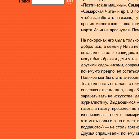
Поиск
«Поэтические машины», Самар
«Самарская Чита» и др.). В п
чтобы заработать на жизнь, г
просил милостыню — «на корм
марта Илья не проснулся. Почт
На похоронах его была только
добрались, а семьи у Ильи не
оставалось только завидовать
могут быть браки и дети у та
другими художниками, совреме
почему-то предпочел остаться
Поляков мог бы стать актером
Театральность осталась с ним
совершенстве владел, подраб
зарабатывать на искусстве: д
журналистику. Выдающимся жу
газеты в газету, прошелся по 
из принципа — не мог примир
что мыть полы и окна в местн
подработок) — не столь грязн
Друзья спрашивали: почему си