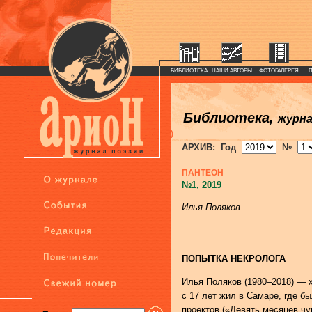
БИБЛИОТЕКА
НАШИ АВТОРЫ
ФОТОГАЛЕРЕЯ
Библиотека,
журн
)
АРХИВ: Год
№
ПАНТЕОН
№1, 2019
Илья Поляков
ПОПЫТКА НЕКРОЛОГА
Илья Поляков (1980–2018) — х
с 17 лет жил в Самаре, где 
проектов («Девять месяцев чу