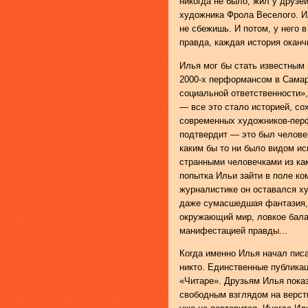
никогда не было, жил у друзей
художника Фрола Веселого. Ил
не сбежишь. И потом, у него
правда, каждая история оканч
Илья мог бы стать известным в
2000-х перформансом в Самар
социальной ответственности»
— все это стало историей, со
современных художников-перф
подтвердит — это был челове
каким бы то ни было видом ис
странными человечками из как
попытка Ильи зайти в поле ком
журналистике он оставался х
даже сумасшедшая фантазия,
окружающий мир, ловкое бала
манифестацией правды...
Когда именно Илья начал писа
никто. Единственные публика
«Читаре». Друзьям Илья пока
свободным взглядом на верстк