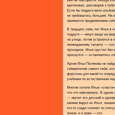
уже не повторится. Иногда Ил
критиковал, разговоров о пуб
Если бы подруги вели альбом
не требовалось большее. Ни в
занимался продвижением себя
В тридцать семь лет Илья в о
подруги — кинул вещи на ква
на улице, потом устроился в
неожиданному таланту — сост
проходное, Илья грустил без 
проснулся — остановилось се
Архив Ильи Полякова не найд
собирателем самого себя, хот
форточки для какой-то очере
учебники по естественным нау
Многие хотели Илью «спасти»
что это невозможно. В одном 
— звучит его детский и однов
какими видел их Илья, лишен
кто-то сзади хлопнет по плеч
жизни, и я знаю — кто.