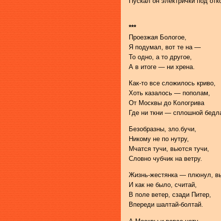
Пускал он электрички под отк
***
Проезжая Бологое,
Я подумал, вот те на —
То одно, а то другое,
А в итоге — ни хрена.
Как-то все сложилось криво,
Хоть казалось — пополам,
От Москвы до Кологрива
Где ни ткни — сплошной бедл
Безобразны, зло.бучи,
Никому не по нутру,
Мчатся тучи, вьются тучи,
Словно чубчик на ветру.
Жизнь-жестянка — плюнул, в
И как не было, считай,
В поле ветер, сзади Питер,
Впереди шалтай-болтай.