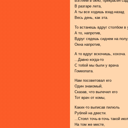
Взгляни в окно, прекрасен сад
В разгаре лета,
А ты все ходишь взад-назад
Весь день, как эта.
То встанешь вдруг столбом в 
А то, напротив,
Вдруг сядешь сиднем на полу
Окна напротив,
А то вдруг вскочишь, хохоча.
...Давно когда-то
С тобой мы были у врача
Гомеопата.
Нам посоветовал его
Один знакомый,
Сказав, что вылечил его
Тот врач от комы,
Каких-то выписав пилюль
Рублей на двести.
...Стоял точь-в-точь такой ию
На том же месте,