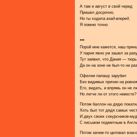
А там и август в свой черед
Пришел досрочно,
Но ты ходила
взад-вперед
,
Я помню точно.
***
Порой мне кажется, наш принц
У парня явно ум зашел за ра
Тут заявил, что Дания — тюрь
Да он на зоне не был-то ни раз
Офелии папашу зарубил
Без видимых причин на ровно
Его, видать, и впрямь он не л
Но легче ли от этого невесте?
Потом баллон на дядю покати
Хоть был тот дядя самых чес
И двух своих сокурсников-му
С письмом подметным в Англ
Потом зачем-то целовал взас