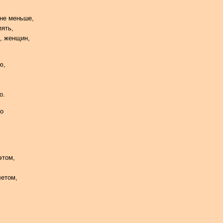
 не меньше,
пять,
о, женщин,
ю,
о.
то
этом,
летом,