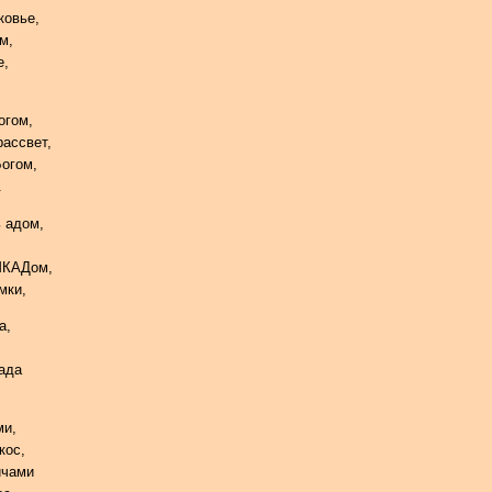
ковье,
м,
е,
огом,
рассвет,
Богом,
.
 адом,
МКАДом,
мки,
а,
ада
ми,
кос,
ичами