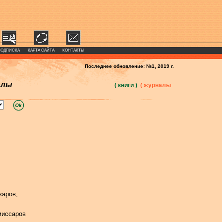
ПОДПИСКА
КАРТА САЙТА
КОНТАКТЫ
Последнее обновление: №1, 2019 г.
алы
( книги )
( журналы
жаров,
миссаров