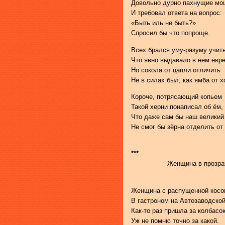
Довольно дурно пахнущие мо
И требовал ответа на вопрос:
«Быть иль не быть?»
Спросил бы что попроще.
Всех брался уму-разуму учить
Что явно выдавало в нем евре
Но сокола от цапли отличить
Не в силах был, как ямба от х
Короче, потрясающий копьем
Такой херни понаписал об ём,
Что даже сам бы наш великий
Не смог бы зёрна отделить от
***
Женщина в прозрачном 
Женщина с распущенной кос
В гастроном на Автозаводско
Как-то раз пришла за колбасо
Уж не помню точно за какой.