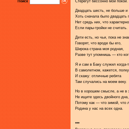
Стерегут бессонно мой покой.
Поиск
Двадцать шесть, не больше и
Хоть сначала было двадцать 
Нет средь них, что характерн
Если пары-тройки не считать.
Дети есть, но чьи, пока не зна
Говорят, что вроде бы его,
Широка страна моя родная,
Разве тут упомнишь — кто ког
Я и сам в Баку служил когда-
В самолетном, кажется, полку
И скажу: отличные ребята
Там случались на моем веку.
Но в хорошем смысле, а не в 
Не ищите здесь двойного дна,
Потому как — что зимой, что 
Родина у нас на всех одна.
***