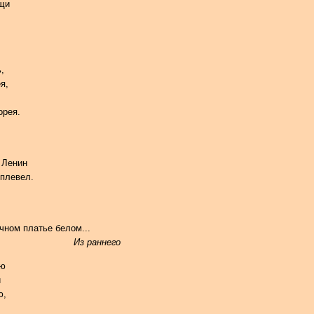
щи
,
я,
орея.
 Ленин
 плевел.
платье белом...
Из раннего
ою
й
ю,