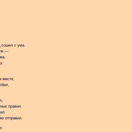
 сошел с ума.
зум —
ма.
у.
м месте,
юбил,
л,
тных правил.
дил
ию отправил.
ос