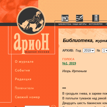
БИБЛИОТЕКА
НАШИ АВТОРЫ
ФОТОГАЛЕРЕЯ
Библиотека,
журн
)
АРХИВ: Год
№
ГОЛОСА
№1, 2019
Игорь Иртеньев
***
В гроздьях гнева, в зареве по
В поплыли туманов над рекой
Двадцать шесть бакинских ко