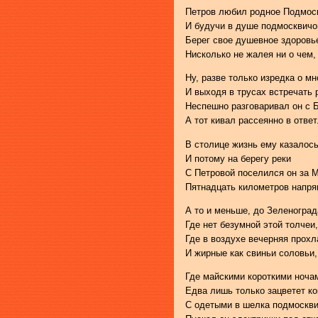
Петров любил родное Подмос
И будучи в душе подмосквичо
Берег свое душевное здоровь
Нисколько не жалея ни о чем,
Ну, разве только изредка о мн
И выходя в трусах встречать 
Неспешно разговаривал он с 
А тот кивал рассеянно в ответ
В столице жизнь ему казалось
И потому на берегу реки
С Петровой поселился он за 
Пятнадцать километров напря
А то и меньше, до Зеленоград
Где нет безумной этой толчеи,
Где в воздухе вечерняя прохл
И жирные как свиньи соловьи,
Где майскими короткими ноча
Едва лишь только зацветет ко
С одетыми в шелка подмоскв