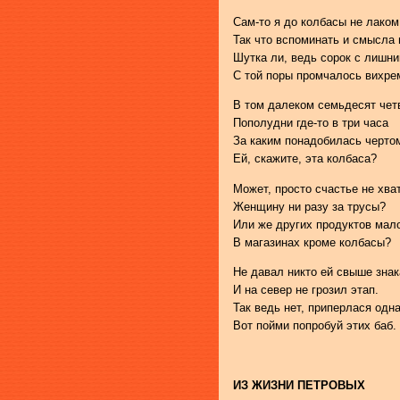
Сам-то я до колбасы не лаком
Так что вспоминать и смысла 
Шутка ли, ведь сорок с лишни
С той поры промчалось вихрем
В том далеком семьдесят чет
Пополудни где-то в три часа
За каким понадобилась черто
Ей, скажите, эта колбаса?
Может, просто счастье не хва
Женщину ни разу за трусы?
Или же других продуктов мал
В магазинах кроме колбасы?
Не давал никто ей свыше знак
И на север не грозил этап.
Так ведь нет, приперлася одна
Вот пойми попробуй этих баб.
ИЗ ЖИЗНИ ПЕТРОВЫХ