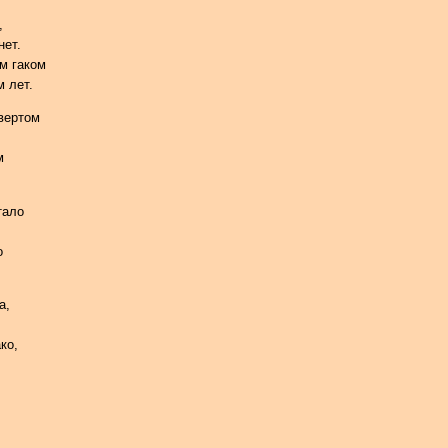
,
нет.
м гаком
 лет.
вертом
м
тало
о
а,
ко,