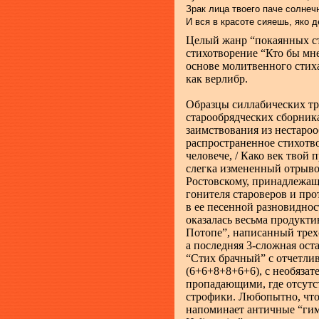
Зрак лица твоего паче солнеч
И вся в красоте сияешь, яко д
Целый жанр “покаянных ст
стихотворение “Кто бы мне
основе молитвенного сти
как верлибр.
Образцы силлабических т
старообрядческих сборник
заимствования из нестаро
распространенное стихотв
человече, / Како век твой п
слегка измененный отрыв
Ростовскому, принадлежаще
гонителя староверов и про
в ее песенной разновиднос
оказалась весьма продукт
Потопе”, написанный трех
а последняя 3-сложная ост
“Стих брачный” с отчетл
(6+6+8+8+6+6), с необяза
пропадающими, где отсутс
строфики. Любопытно, чт
напоминает античные “гиме