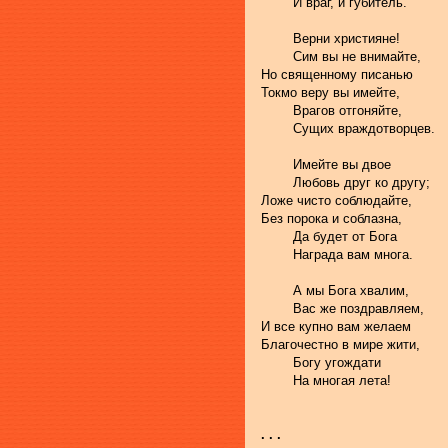
	И враг, и губитель.
	Верни християне!
	Сим вы не внимайте, 
Но священному писанью 
Токмо веру вы имейте, 
	Врагов отгоняйте, 
	Сущих враждотворцев.
	Имейте вы двое 
	Любовь друг ко другу;
Ложе чисто соблюдайте, 
Без порока и соблазна, 
	Да будет от Бога 
	Награда вам многа.
	А мы Бога хвалим, 
	Вас же поздравляем, 
И все купно вам желаем 
Благочестно в мире жити, 
	Богу угождати 
	На многая лета!
. . .