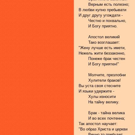
	Верным есть полезно;
В любви купно пребывати
И друг другу угождати -
	Честно и похвально,
	И Богу приятно.
	Апостол великий 
	Тако возглашает:
"Жену лучше есть имети, 
Нежель жити беззаконно, 
	Понеже брак честен 
	И Богу приятен!"
	Молчите, презлобни
	Хулители браков! 
Вы уста своя стесните
И языки удержите - 
	Хулы износити 
	На тайну велику.
	Брак - тайна велика
	И во всех почтенна;
Так апостол научает:
"Во образ Христа и церкви
	Вечно то пребудет