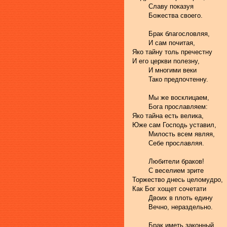
	Славу показуя 
	Божества своего.
	Брак благословляя, 
	И сам почитая, 
Яко тайну толь пречестну 
И его церкви полезну, 
	И многими веки 
	Тако предпочтенну.
	Мы же восклицаем, 
	Бога прославляем:
Яко тайна есть велика, 
Юже сам Господь уставил,
	Милость всем являя, 
	Себе прославляя.
	Любители браков!
	С веселием зрите
Торжество днесь целомудро, 
Как Бог хощет сочетати 
	Двоих в плоть едину 
	Вечно, нераздельно.
	Брак иметь законный 