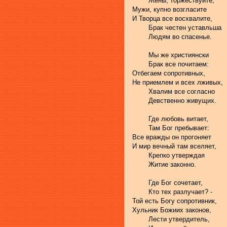
	Жены, торжествуйте,
Мужи, купно возгласите 
И Творца все восхвалите, 
	Брак честен уставльша 
	Людям во спасенье.
	Мы же християнски
	Брак все почитаем:
Отбегаем сопротивных,
Не приемлем и всех лживых,
	Хвалим все согласно
	Девственно живущих.
	Где любовь витает, 
	Там Бог пребывает:
Все вражды он прогоняет
И мир вечный там вселяет,
	Крепко утверждая
	Житие законно.
	Где Бог сочетает, 
	Кто тех разлучает? -
Той есть Богу сопротивник, 
Хульник Божиих законов, 
	Лести утвердитель, 