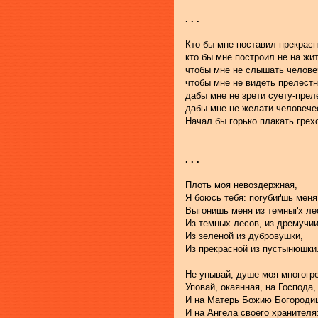
. . .
Кто бы мне поставил прекрас
кто бы мне построил не на жи
чтобы мне не слышать челове
чтобы мне не видеть прелестн
дабы мне не зрети суету-преле
дабы мне не желати человече
Начал бы горько плакать грех
. . .
Плоть моя невоздержная,
Я боюсь тебя: погубиґшь меня
Выгонишь меня из темныґх ле
Из темных лесов, из дремучии
Из зеленой из дубровушки,
Из прекрасной из пустынюшки
Не унывай, душе моя многогр
Уповай, окаянная, на Господа,
И на Матерь Божию Богородиц
И на Ангела своего хранителя