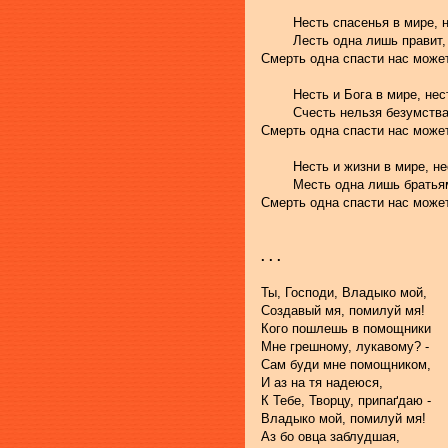
	Несть спасенья в мире, н
	Лесть одна лишь правит,
Смерть одна спасти нас может
	Несть и Бога в мире, нес
	Счесть нельзя безумства
Смерть одна спасти нас может
	Несть и жизни в мире, не
	Месть одна лишь братьям
Смерть одна спасти нас может
. . .
Ты, Господи, Владыко мой, 
Создавый мя, помилуй мя!
Кого пошлешь в помощники
Мне грешному, лукавому? -
Сам буди мне помощником,
И аз на тя надеюся, 
К Тебе, Творцу, припаґдаю -
Владыко мой, помилуй мя!
Аз бо овца заблудшая, 