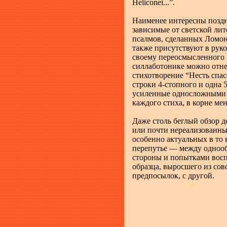
Heliconei...”.
Наименее интересны поздн
зависимые от светской лит
псалмов, сделанных Ломо
также присутствуют в руко
своему переосмысленного 
силлаботонике можно отн
стихотворение “Несть спасе
строки 4-стопного и одна 
усиленные односложными с
каждого стиха, в корне мен
Даже столь беглый обзор 
или почти нереализованны
особенно актуальных в то в
перепутье — между одноо
стороны и попытками восп
образца, выросшего из сов
предпосылок, с другой.