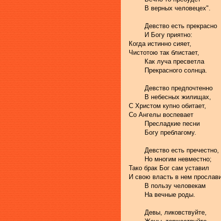
	В верных человецех".
	Девство есть прекрасно
	И Богу приятно:
Когда истинно сияет, 
Чистотою так блистает, 
	Как луча пресветла 
	Прекрасного солнца.
	Девство предпочтенно 
	В небесных жилищах,
С Христом купно обитает, 
Со Ангелы воспевает 
	Пресладкие песни 
	Богу преблагому.
	Девство есть пречестно,
	Но многим невместно;
Тако брак Бог сам уставил
И свою власть в нем прослави
	В пользу человекам
	На вечные роды.
	Девы, ликовствуйте, 