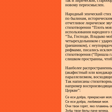
так и лирической, старооб
новому переосмыслен.
Народный эпический стих 
по былинам, историческим
отчетливое лирическое зв
стихотворении “Плоть моя
использования народного п
“Ты, Господи, Владыко мой
четырехдольником с ударе
(раешником), с неупорядо
рифмами, писались исключ
стихотворения (“Пришла га
слишком пространны, чтоб
Наиболее распространенны
(акафистный или кондакар
параллелизмом, восходящи
Так написаны стихотворны
например воспроизводящая
Церкве”:
Се еси добра, прекрасная моя
Се еси добра, любимая моя.
Очи твои горят, яко пламень о
Зубы твои белы паче млека,