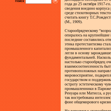
Поиск
года до 25 октября 1917-г
сведения воедино корпуса
среде стихотворных текст
считать книгу Т.С.Рождес
(М., 1909).
Старообрядческому “возрож
опиралось на крупнейшие в
последние составились отн
этика протестантизма ста
промышленного капитализм
легли в основу зарождавше
фундаментальней. Наскольк
настолько старообрядец оч
взаимосоотнесенность быти
противоположных направл
мировосприятие, подкрепл
государством и поддержив
остроту эстетическому чув
промышленники в Париже 
Ренуара или Матисса, а ру
так востребована интеллек
фоне общемирового кризис
Но вернемся к старообрядч