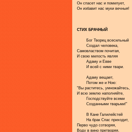
Он спасет нас и помилует,
Он избавит нас муки вечныя!
СТИХ БРАЧНЫЙ
	Бог Творец всесильный 
	Создал человека,
Самовлаством почитая,
И свою милость являя 
	Адаму и Евве
	И всей с ними твари.
	Адаму вещает, 
	Потом же и Ною:
"Вы раститесь, умножайтесь,
И всю землю наполняйте,
	Господствуйте всеми 
	Созданными тварьми!"
	В Кане Галилейстей 
	На брак Спас приходит,
Перво чудо сотворяя,
Воду в вино претворяя, 