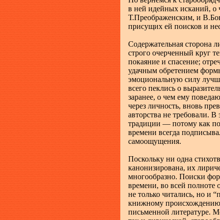
в ней идейных исканий, о 
Т.Преображенским, и В.Бо
присущих ей поисков и не
Содержательная сторона л
строго очерченный круг те
покаяние и спасение; отреч
удачным обретением форм
эмоциональную силу лучш
всего пеклись о выразител
заранее, о чем ему повед
через личность, вновь пре
авторства не требовали. В
традиции — потому как по
времени всегда подписыва
самоощущения.
Поскольку ни одна стихотв
канонизирована, их лирич
многообразно. Поиски фор
времени, во всей полноте 
не только читались, но и “
книжному происхождению 
письменной литературе. Ме