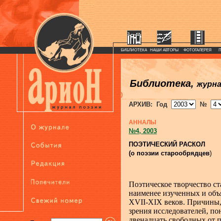
БИБЛИОТЕКА
НАШИ АВТОРЫ
ФОТОГАЛЕРЕЯ
Библиотека,
журн
)
АРХИВ: Год
№
АННАЛЫ
№4, 2003
ПОЭТИЧЕСКИЙ РАСКОЛ
(о поэзии старообрядцев
)
Поэтическое творчество ст
наименее изученных и объ
XVII-XIX веков. Причины,
зрения исследователей, по
двенадцать свободных от п