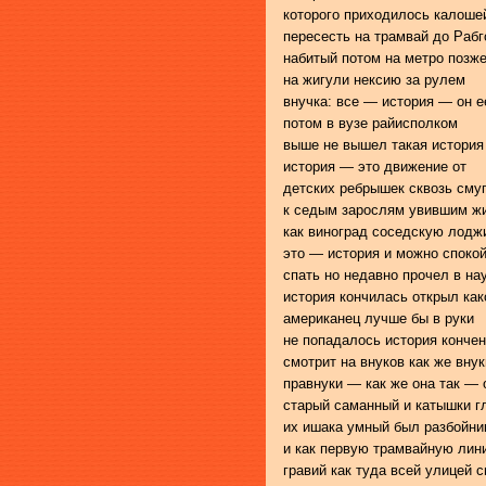
которого приходилось калоше
пересесть на трамвай до Рабг
набитый потом на метро позж
на жигули нексию за рулем
внучка: все — история — он е
потом в вузе райисполком
выше не вышел такая история
история — это движение от
детских ребрышек сквозь сму
к седым зарослям увившим ж
как виноград соседскую лод
это — история и можно споко
спать но недавно прочел в на
история кончилась открыл как
американец лучше бы в руки
не попадалось история конче
смотрит на внуков как же внук
правнуки — как же она так — 
старый саманный и катышки г
их ишака умный был разбойни
и как первую трамвайную лин
гравий как туда всей улицей 