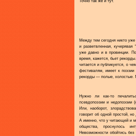
Точно так же и тут.
Между тем сегодня никто уже 
и разветвленная, кучерявая 
уже давно и в провинции. По
время, кажется, бьет рекорды
читается и публикуется, о че
фестивалям, имеет к поэзии 
рекорды — полые, холостые.
Нужно ли как-то печалитьс
псевдопоэзии и недопоэзии (
Или, наоборот, злорадствов
говорит об одной простой, н
А именно, что у читающей и 
общества, проснулось ин
Невозможности обойтись без 