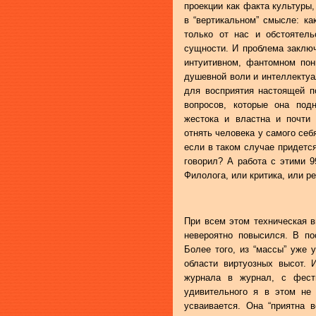
проекции как факта культуры,
в “вертикальном” смысле: ка
только от нас и обстоятель
сущности. И проблема заклю
интуитивном, фантомном пон
душевной воли и интеллекту
для восприятия настоящей п
вопросов, которые она под
жестока и властна и почти 
отнять человека у самого себ
если в таком случае придется
говорил? А работа с этими 9
Филолога, или критика, или р
При всем этом техническая в
невероятно повысился. В п
Более того, из “массы” уже 
области виртуозных высот. 
журнала в журнал, с фест
удивительного я в этом не 
усваивается. Она “приятна 