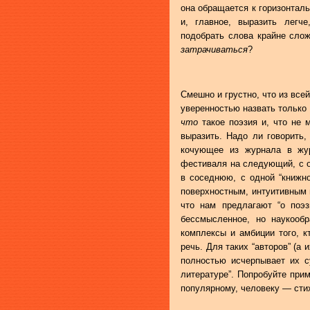
она обращается к горизонталь
и, главное, выразить легче
подобрать слова крайне сло
затрачиваться
?
Смешно и грустно, что из все
уверенностью назвать только
что
такое поэзия и, что не 
выразить. Надо ли говорить,
кочующее из журнала в жур
фестиваля на следующий, с о
в соседнюю, с одной “книжно
поверхностным, интуитивным п
что нам предлагают “о поэз
бессмысленное, но наукооб
комплексы и амбиции того, кт
речь. Для таких “авторов” (а
полностью исчерпывает их су
литературе”. Попробуйте при
популярному, человеку — стих