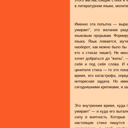
этого мы настоящие стихи и ч
в литературном языке, молитв
Именно эта попытка — выраз
умирает”, это желание ра
языковым прорывам. Формиру
языка. Язык ломается, мут
наоборот, как можно было бы 
кто о стихах пишет). Не мех
хочет добраться до “жилы”, —
себя и под себя слова. И е
ценителя стиха — то это пока
время, его катастрофа, опре
интересная задача. Но и
сегодняшними критиками, и за
Это внутреннее время, куда 
умирает” — и куда его вытал
силу и внятность. Которые 
настоящие стихи пишутся 