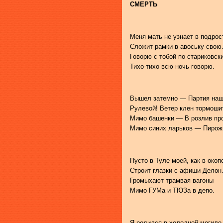
СМЕРТЬ
Меня мать не узнает в подрос
Сложит рамки в авоську свою
Говорю с тобой по-стариковск
Тихо-тихо всю ночь говорю.
Вышел затемно — Партия на
Рулевой! Ветер клен тормоши
Мимо башенки — В розлив пр
Мимо синих ларьков — Пирож
Пусто в Туле моей, как в окоп
Строит глазки с афиши Делон
Громыхают трамвая вагоны
Мимо ГУМа и ТЮЗа в депо.
Я родился в холодной могиле