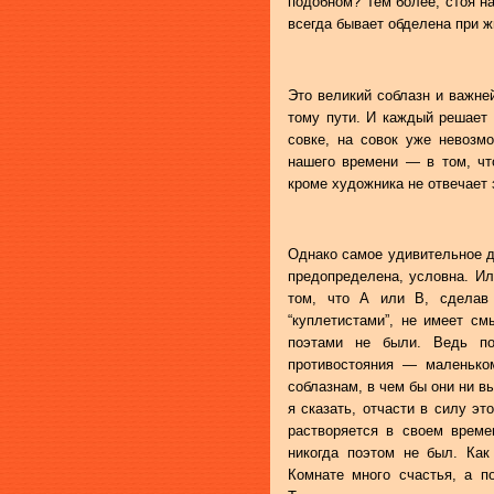
подобном? Тем более, стоя на
всегда бывает обделена при ж
Это великий соблазн и важне
тому пути. И каждый решает 
совке, на совок уже невозм
нашего времени — в том, чт
кроме художника не отвечает 
Однако самое удивительное да
предопределена, условна. И
том, что А или В, сделав 
“куплетистами”, не имеет см
поэтами не были. Ведь по
противостояния — маленьком
соблазнам, в чем бы они ни в
я сказать, отчасти в силу эт
растворяется в своем време
никогда поэтом не был. Как
Комнате много счастья, а п