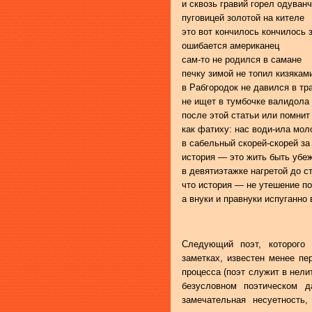
и сквозь гравий горел одуван
пуговицей золотой на кителе
это вот кончилось кончилось 
ошибается американец
сам-то не родился в самане
печку зимой не топил кизякам
в Рабгородок не давился в тр
не ищет в тумбочке валидола
после этой статьи или помнит
как фатиху: нас води-ила мол
в сабельный скорей-скорей за
история — это жить быть уб
в девятиэтажке нагретой до с
что история — не утешение п
а внуки и правнуки испуганно
Следующий поэт, которого 
заметках, известен менее пе
процесса (поэт служит в нели
безусловном поэтическом д
замечательная несуетность,