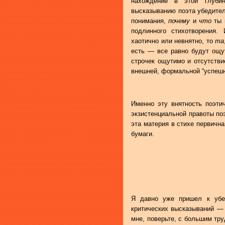
нахождение в этой глуб
высказыванию поэта убедител
понимания,
почему
и
что
ты 
подлинного стихотворения.
хаотично или невнятно, то
та
есть — все равно будут ощут
строчек ощутимо и отсутстви
внешней, формальной “успешн
Именно эту внятность поэтич
экзистенциальной правоты поэ
эта материя в стихе первичн
бумаги.
Я давно уже пришел к убе
критических высказываний — 
мне, поверьте, с большим тр