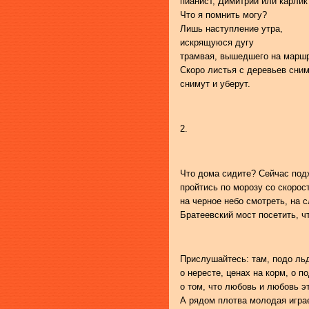
пианист, Димитрий или карлик
Что я помнить могу?
Лишь наступление утра,
искрящуюся дугу
трамвая, вышедшего на маршр
Скоро листья с деревьев сним
снимут и уберут.
2.
Что дома сидите? Сейчас по
пройтись по морозу со скорос
на черное небо смотреть, на 
Братеевский мост посетить, ч
Прислушайтесь: там, подо льд
о нересте, ценах на корм, о п
о том, что любовь и любовь э
А рядом плотва молодая игра