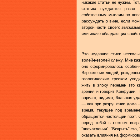
никакие статьи не нужны. То
статьях нуждается разве 
собственным мыслям по пово
рассуждать о вине, если мож
второй части своего
высказыв
или иначе обладающих свойст
Это недавние стихи нескольк
волей-неволей слежу. Мне каж
оно сформировалось особенн
Взросление людей, рожденных
геологическим треском уход
жить в эпоху перемен это к
зрения и говорит Конфуций. 
вариант, видимо, большая уд
— как при разрушении дома —
время, текущее под времене
обращается настоящий поэт. С
перед тобой в нежном возра
“впечатления”. “Вскрыть” его,
оказать влияния на формирова