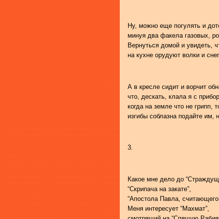
Ну, можно еще погулять и до
минуя два факела газовых, р
Вернуться домой и увидеть, ч
на кухне орудуют волки и снег
А в кресле сидит и ворчит об
что, дескать, клала я с прибо
когда на земле что не грипп, 
изгибы соблазна подайте им, н
3.
Какое мне дело до “Страждущи
“Скрипача на закате”,
“Апостола Павла, считающего
Меня интересует “Махмат”,
смотрящий на “Спящую Рабият