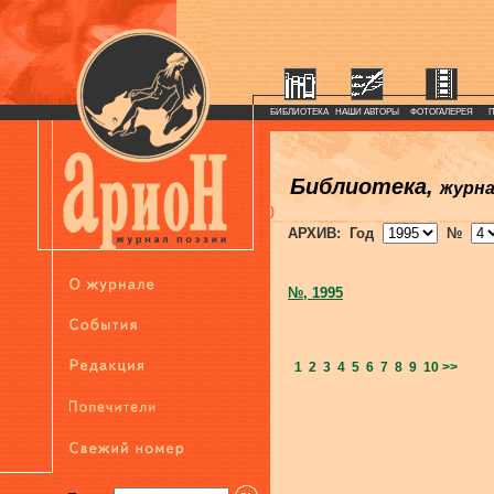
БИБЛИОТЕКА
НАШИ АВТОРЫ
ФОТОГАЛЕРЕЯ
Библиотека,
журн
)
АРХИВ: Год
№
№, 1995
1
2
3
4
5
6
7
8
9
10
>>