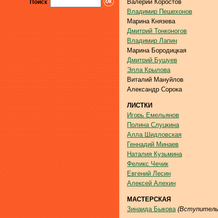
Валерий Коростов
Поиск
Владимир Пешехонов
Марина Князева
Дмитрий Тонконогов
Владимир Лапин
Марина Бородицкая
Дмитрий Бушуев
Элла Крылова
Виталий Мануйлов
Александр Сорока
ЛИСТКИ
Игорь Емельянов
Полина Слуцкина
Алла Шидловская
Геннадий Минаев
Наталия Кузьмина
Феликс Чечик
Евгений Лесин
Алексей Алехин
МАСТЕРСКАЯ
Зинаида Быкова
(Вступительн