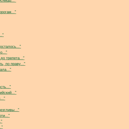
сницы..."
рогам..."
."
осталось..."
о..."
до трепета..."
ь, по праву..."
ала..."
ть..."
ийский..."
.."
езгливы..."
ти..."
."
."