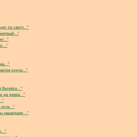
ет по свету..."
ертвый..."
т..."
т..."
а..."
ветке кукую..."
Витебск..."
и да девки..."
."
пути..."
ы нашедших..."
..."