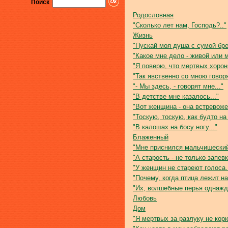
Поиск
Родословная
"Сколько лет нам, Господь?.."
Жизнь
"Пускай моя душа с сумой бред
"Какое мне дело - живой или м
"Я поверю, что мертвых хороня
"Так явственно со мною говоря
"- Мы здесь, - говорят мне..."
"В детстве мне казалось..."
"Вот женщина - она встревожен
"Тоскую, тоскую, как будто на 
"В калошах на босу ногу..."
Блаженный
"Мне приснился мальчишеский 
"А старость - не только запевк
"У женщин не стареют голоса..
"Почему, когда птица лежит на 
"Их, волшебные перья однажд
Любовь
Дом
"Я мертвых за разлуку не корю