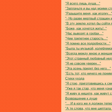
"Я всего лишь душа..."
"Заплачьте и вы над моими ст
"Разыщите меня, как иголку...
"- Но разве мертвый страшен 
"В эту землю хотел бы сойти 
"Боже, как хочется жить!.."
"Нас вывозят в гробах..."
"Чем трепетнее старость..."
"Я помню все подробности..."
"Была ты музыкой, колеблемой
"Всегда между мною и женщин
"Этот странный любовный неду
"Я не совсем уверен..."
"Эта осень придет без него..."
"Есть тот, кто ничего не понима
Стихи ухода
"Я стою, приготовившись к сме
"Уже я так стар, что меня узн
"Я живу в нищете, как живут с
Возвращение к душе
"... И в кого же я должен тепе
"А те слова, что мне шептала 