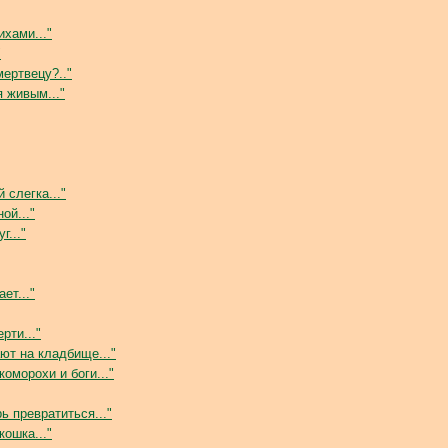
ихами..."
"
мертвецу?.."
я живым..."
 слегка..."
ой..."
г..."
ет..."
рти..."
ают на кладбище..."
коморохи и боги..."
рь превратиться..."
кошка..."