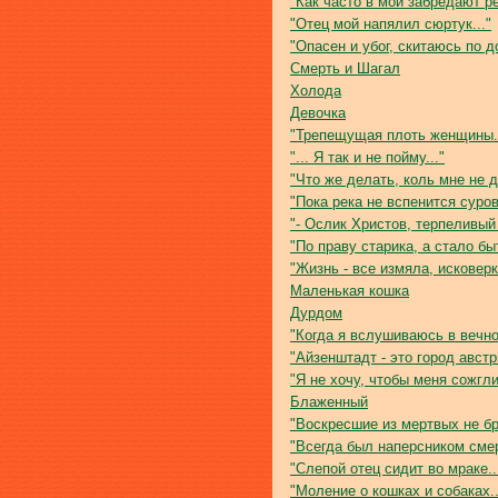
"Как часто в мои забредают ре
"Отец мой напялил сюртук..."
"Опасен и убог, скитаюсь по до
Смерть и Шагал
Холода
Девочка
"Трепещущая плоть женщины..
"... Я так и не пойму..."
"Что же делать, коль мне не д
"Пока река не вспенится суров
"- Ослик Христов, терпеливый 
"По праву старика, а стало быт
"Жизнь - все измяла, исковерк
Маленькая кошка
Дурдом
"Когда я вслушиваюсь в вечнос
"Айзенштадт - это город австр
"Я не хочу, чтобы меня сожгли.
Блаженный
"Воскресшие из мертвых не бр
"Всегда был наперсником смер
"Слепой отец сидит во мраке..
"Моление о кошках и собаках..