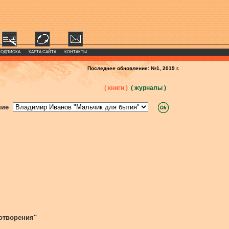
ПОДПИСКА
КАРТА САЙТА
КОНТАКТЫ
Последнее обновление: №1, 2019 г.
( книги )
( журналы )
ние
отворения"