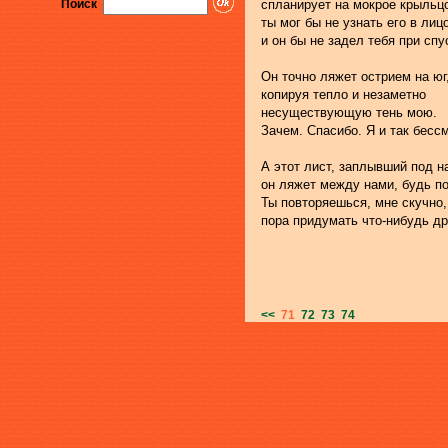
Поиск
спланирует на мокрое крыльц
ты мог бы не узнать его в лицо
и он бы не задел тебя при спу
Он точно ляжет острием на юг
копируя тепло и незаметно
несуществующую тень мою.
Зачем. Спасибо. Я и так бесс
А этот лист, заплывший под н
он ляжет между нами, будь по
Ты повторяешься, мне скучно,
пора придумать что-нибудь др
<<
71
72
73
74