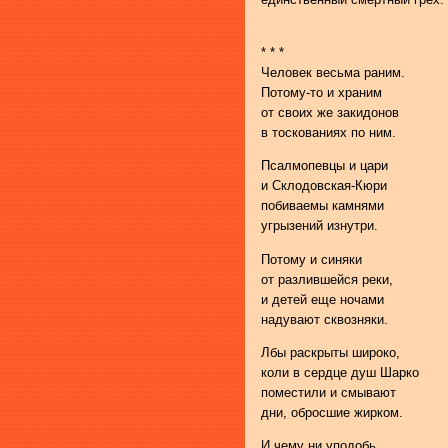
* * *
Человек весьма раним.
Потому-то и храним
от своих же закидонов
в тоскованиях по ним.
Псалмопевцы и цари
и Склодовская-Кюри
побиваемы камнями
угрызений изнутри.
Потому и синяки
от разлившейся реки,
и детей еще ночами
надувают сквозняки.
Лбы раскрыты широко,
коли в сердце душ Шарко
поместили и смывают
дни, обросшие жирком.
И чему ни уподобь,