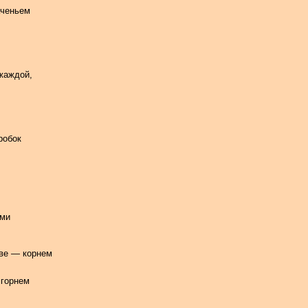
аченьем
жаждой,
робок
ами
тве — корнем
 горнем