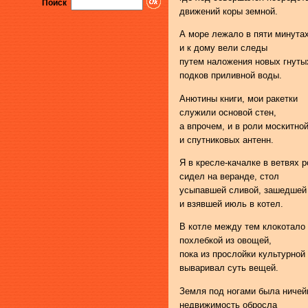
Поиск
движений коры земной.
А море лежало в пяти минутах
и к дому вели следы
путем наложения новых гнуты
подков приливной воды.
Анютины книги, мои ракетки
служили основой стен,
а впрочем, и в роли москитной
и спутниковых антенн.
Я в кресле-качалке в ветвях р
сидел на веранде, стол
усыпавшей сливой, зашедшей
и взявшей июль в котел.
В котле между тем клокотало
похлебкой из овощей,
пока из прослойки культурной
вываривал суть вещей.
Земля под ногами была ничей
недвижимость обросла