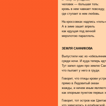
человек — большая топь:
кровь в нем чавкает повсюду,
где ступает в нем любовь.
На кроссовках надпись «гель»
А в зиме зашит апрель
как идущая под вечной
мерзлотою параллель.
ЗЕМЛЯ САННИКОВА
Выпустили нас из «обезьянни
среди ночи. И куда теперь ид
Тут запел один про землю Сан
что пылает у него в груди.
Говорит, что птицы крови уст
прямо в Ледовитый океан
жажды, и ничем иным являют
как опорным пунктом первых х
Говорит, тот остров как Цвета
что завесилась в елабужской