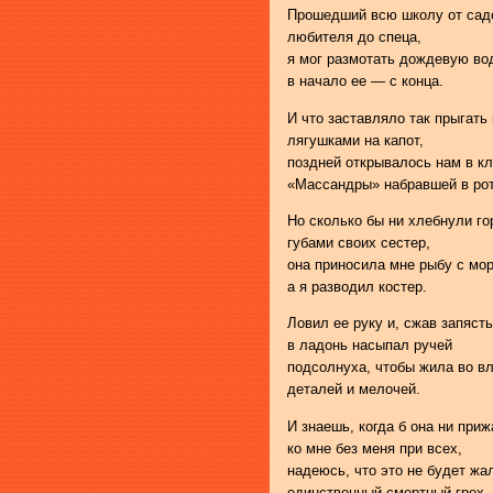
Прошедший всю школу от сад
любителя до спеца,
я мог размотать дождевую во
в начало ее — с конца.
И что заставляло так прыгать
лягушками на капот,
поздней открывалось нам в к
«Массандры» набравшей в рот
Но сколько бы ни хлебнули го
губами своих сестер,
она приносила мне рыбу с мор
а я разводил костер.
Ловил ее руку и, сжав запясть
в ладонь насыпал ручей
подсолнуха, чтобы жила во в
деталей и мелочей.
И знаешь, когда б она ни при
ко мне без меня при всех,
надеюсь, что это не будет ж
единственный смертный грех.