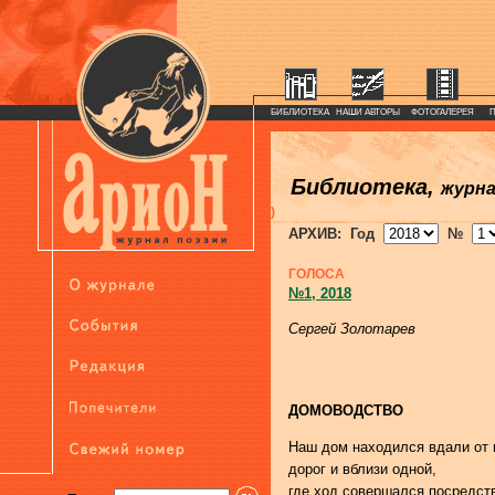
БИБЛИОТЕКА
НАШИ АВТОРЫ
ФОТОГАЛЕРЕЯ
Библиотека,
журн
)
АРХИВ: Год
№
ГОЛОСА
№1, 2018
Сергей Золотарев
ДОМОВОДСТВО
Наш дом находился вдали от 
дорог и вблизи одной,
где ход совершался посредст