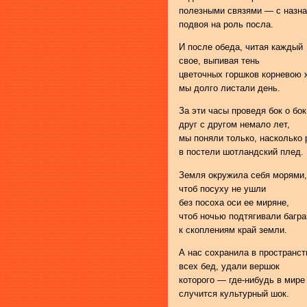
полезными связями — с назн
подвоя на роль посла.
И после обеда, читая каждый
свое, выпивая тень
цветочных горшков корневою 
мы долго листали день.
За эти часы проведя бок о бок
друг с другом немало лет,
мы поняли только, насколько 
в постели шотландский плед.
Земля окружила себя морями,
чтоб посуху не ушли
без посоха оси ее миряне,
чтоб ночью подтягивали багр
к скоплениям край земли.
А нас сохранила в пространс
всех бед, удали вершок
которого — где-нибудь в мире
случится культурный шок.