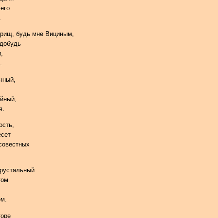
его
.
арищ, будь мне Вициным,
здобудь
,
.
нный,
айный,
я.
ость,
есет
 совестных
хрустальный
том
ом.
торе