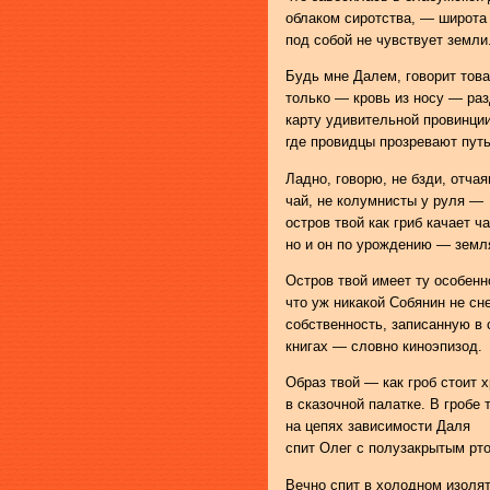
облаком сиротства, — широта 
под собой не чувствует земли
Будь мне Далем, говорит тов
только — кровь из носу — ра
карту удивительной провинции
где провидцы прозревают путь
Ладно, говорю, не бзди, отчая
чай, не колумнисты у руля —
остров твой как гриб качает ч
но и он по урождению — земл
Остров твой имеет ту особенн
что уж никакой Собянин не сн
собственность, записанную в
книгах — словно киноэпизод.
Образ твой — как гроб стоит 
в сказочной палатке. В гробе 
на цепях зависимости Даля
спит Олег с полузакрытым рт
Вечно спит в холодном изоля