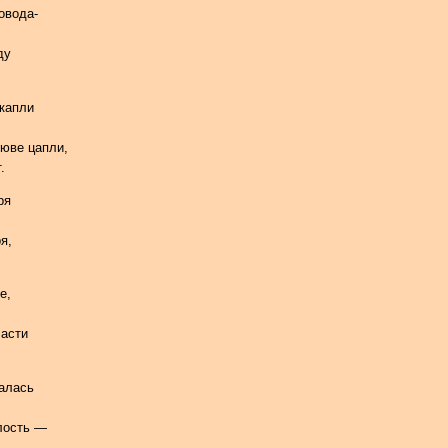
овода-
ду
 капли
люве цапли,
.
ря
я,
е,
ласти
жалась
алость —