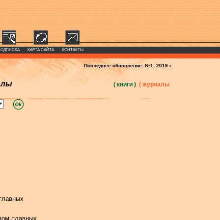
ПОДПИСКА
КАРТА САЙТА
КОНТАКТЫ
Последнее обновление: №1, 2019 г.
алы
( книги )
( журналы
главных
вом плавных