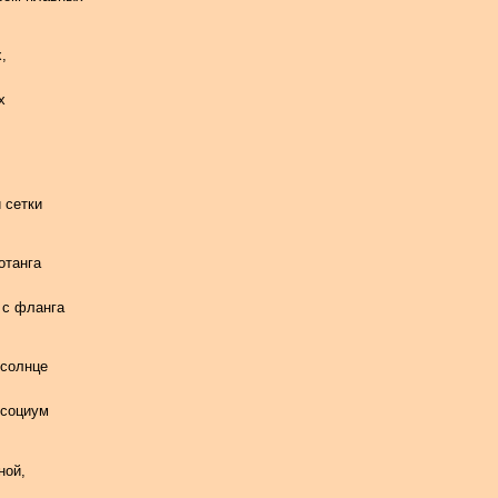
,
х
 сетки
отанга
 с фланга
 солнце
 социум
ной,