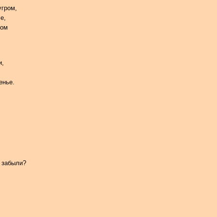
угром,
е,
ром
и,
енье.
е забыли?