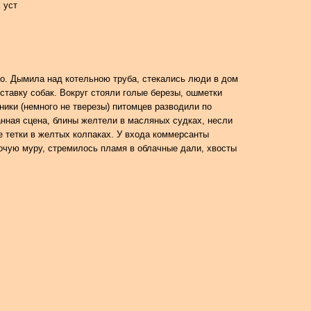
 уст
ло. Дымила над котельною труба, стекались люди в дом
тавку собак. Вокруг стояли голые березы, ошметки
чники (немного не тверезы) питомцев разводили по
анная сцена, блины желтели в масляных судках, несли
е тетки в желтых колпаках. У входа коммерсанты
рочую муру, стремилось пламя в облачные дали, хвосты