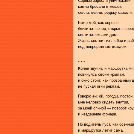
Сорные заросли уничтожали,
камни бросали в мешок,
сеяли, веяли, редьку сажали.
Боже мой, как хорошо —
близится вечер, открыты воро
светится окнами дом.
Жизнь состоит из любви и ра
под непрерывным дождем.
* * *
Колея звучит, и маршрутка мч
повинуясь своим крылам,
и окно стоит, как прозрачный 
не пуская огни реклам.
Говорю ей: ой, погоди, постой,
мне неловко сидеть внутри,
за моей спиной — поворот кру
и нездешние фонари.
Но водитель пуст, как осенний
и маршрутка летит сама,