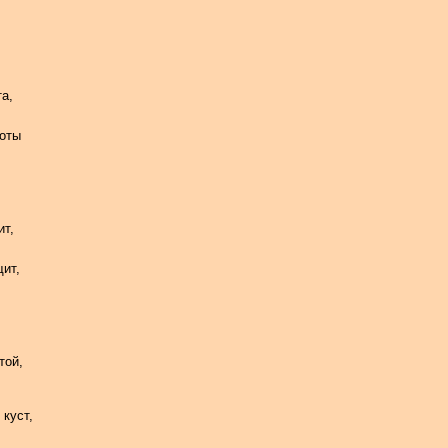
та,
боты
ит,
щит,
той,
 куст,