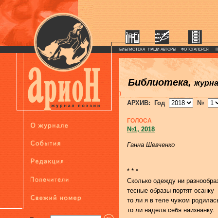
БИБЛИОТЕКА
НАШИ АВТОРЫ
ФОТОГАЛЕРЕЯ
Библиотека,
журн
)
АРХИВ: Год
№
ГОЛОСА
№1, 2018
Ганна Шевченко
* * *
Сколько одежду ни разнообра
тесные образы портят осанку
то ли я в теле чужом родилас
то ли надела себя наизнанку.