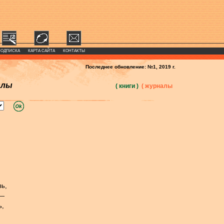
ПОДПИСКА
КАРТА САЙТА
КОНТАКТЫ
Последнее обновление: №1, 2019 г.
алы
( книги )
( журналы
зь,
 —
ь,