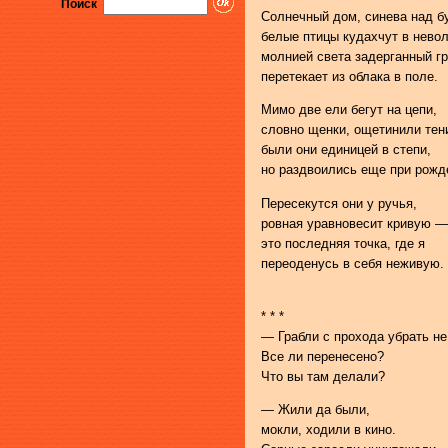
Поиск
Солнечный дом, синева над б
белые птицы кудахчут в невол
молнией света задерганный г
перетекает из облака в поле.
Мимо две ели бегут на цепи,
словно щенки, ощетинили тен
были они единицей в степи,
но раздвоились еще при рожд
Пересекутся они у ручья,
ровная уравновесит кривую —
это последняя точка, где я
переоденусь в себя неживую.
* * *
— Грабли с прохода убрать н
Все ли перенесено?
Что вы там делали?
— Жили да были,
мокли, ходили в кино.