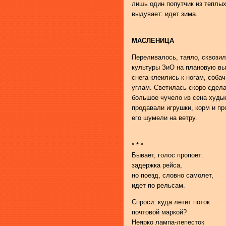
лишь один попутчик из теплых
выдувает: идет зима.
МАСЛЕНИЦА
Переливалось, таяло, сквози
культуры ЗиО на плановую выс
снега клеились к ногам, соба
углам. Светилась скоро сдел
большое чучело из сена худы
продавали игрушки, корм и п
его шумели на ветру.
* * *
Бывает, голос пропоет:
задержка рейса,
но поезд, словно самолет,
идет по рельсам.
Спроси: куда летит поток
почтовой маркой?
Неярко лампа-лепесток